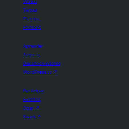
Vitrine
Temas
Plugins
Padrões
Aprender
Suporte
Desenvolvedores
WordPress.tv
↗
Participar
Eventos
Doar
↗
Swag
↗