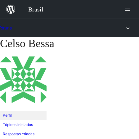
Ir
Brasil
para
o
Fóruns
conteúdo
Celso Bessa
Pular
para
o
conteúdo
Perfil
Tópicos iniciados
Respostas criadas