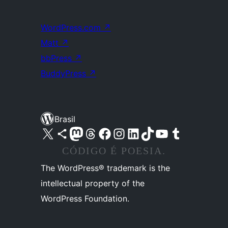
WordPress.com
↗
Matt
↗
bbPress
↗
BuddyPress
↗
Brasil
Acessar nossa conta do X (antigo Twitter)
Acessar nossa conta do Bluesky
Acessar nossa conta do Mastodon
Acessar nossa conta do Threads
Acessar nossa página do Facebook
Acessar nossa conta do Instagram
Acessar nossa conta do LinkedIn
Acessar nossa conta do TikTok
Acessar nosso canal do YouTube
Acessar nossa conta no Tumblr
CÓDIGO É POESIA.
The WordPress® trademark is the
intellectual property of the
WordPress Foundation.