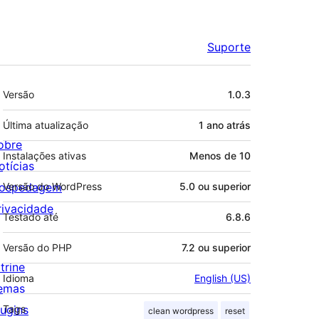
Suporte
Meta
Versão
1.0.3
Última atualização
1 ano
atrás
obre
Instalações ativas
Menos de 10
otícias
ospedagem
Versão do WordPress
5.0 ou superior
rivacidade
Testado até
6.8.6
Versão do PHP
7.2 ou superior
trine
Idioma
English (US)
emas
lugins
Tags
clean wordpress
reset