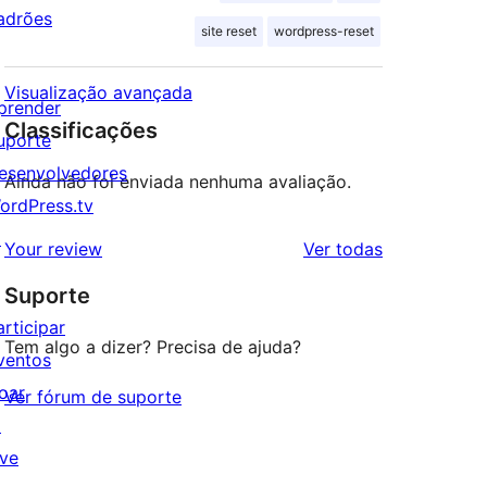
adrões
site reset
wordpress-reset
Visualização avançada
prender
Classificações
uporte
esenvolvedores
Ainda não foi enviada nenhuma avaliação.
ordPress.tv
↗
avaliações
Your review
Ver todas
Suporte
articipar
Tem algo a dizer? Precisa de ajuda?
ventos
oar
Ver fórum de suporte
↗
ive