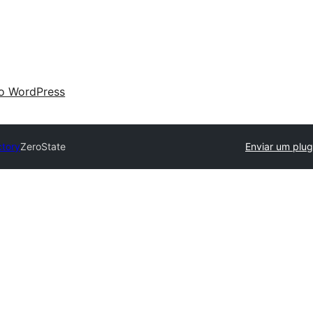
 o WordPress
ctory
ZeroState
Enviar um plug