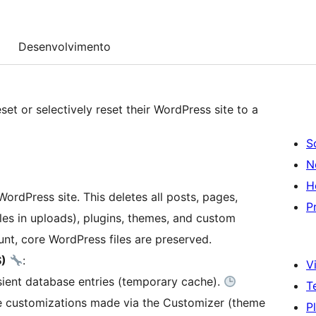
Desenvolvimento
set or selectively reset their WordPress site to a
S
N
H
WordPress site. This deletes all posts, pages,
P
es in uploads), plugins, themes, and custom
nt, core WordPress files are preserved.
S)
:
Vi
sient database entries (temporary cache).
T
e customizations made via the Customizer (theme
P