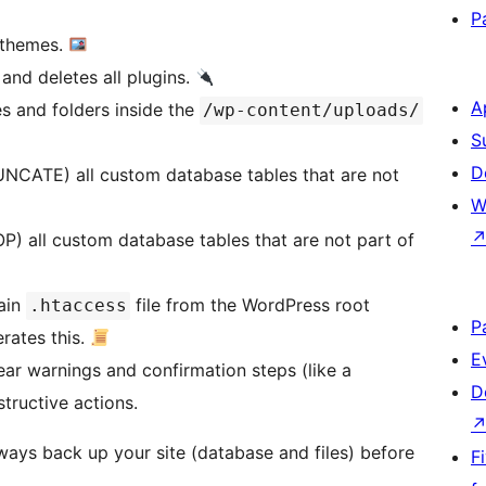
P
l themes.
 and deletes all plugins.
A
les and folders inside the
/wp-content/uploads/
S
D
UNCATE) all custom database tables that are not
W
OP) all custom database tables that are not part of
main
file from the WordPress root
.htaccess
P
rates this.
E
lear warnings and confirmation steps (like a
D
tructive actions.
Always back up your site (database and files) before
F