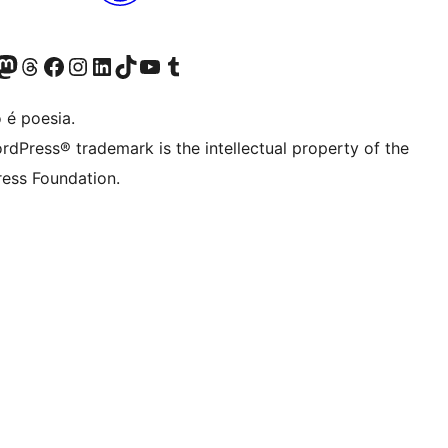
(antigo Twitter)
ssa conta do Bluesky
cessar nossa conta do Mastodon
Acessar nossa conta do Threads
Acessar nossa página do Facebook
Acessar nossa conta do Instagram
Acessar nossa conta do LinkedIn
Acessar nossa conta do TikTok
Acessar nosso canal do YouTube
Acessar nossa conta no Tumblr
 é poesia.
rdPress® trademark is the intellectual property of the
ess Foundation.