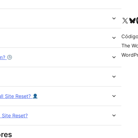
Acessar nossa conta do X 
Acessar no
A
Código
The Wo
WordPr
em?
ll Site Reset?
l Site Reset?
ores