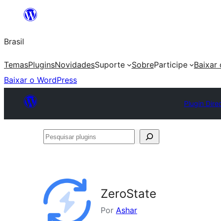
Pular
para
Brasil
o
conteúdo
Temas
Plugins
Novidades
Suporte
Sobre
Participe
Baixar
Baixar o WordPress
Plugin Dire
Pesquisar
plugins
ZeroState
Por
Ashar