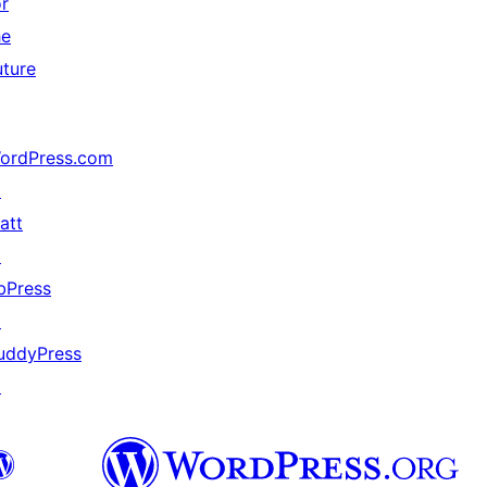
or
he
uture
ordPress.com
↗
att
↗
bPress
↗
uddyPress
↗