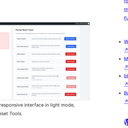
f
t
F
W
M
b
B
responsive interface in light mode,
eset Tools.