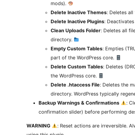
mods).
Delete Inactive Themes
: Deletes al
Delete Inactive Plugins
: Deactivates
Clean Uploads Folder
: Deletes all fi
directory.
Empty Custom Tables
: Empties (TR
part of the WordPress core.
Delete Custom Tables
: Deletes (DR
the WordPress core.
Delete .htaccess File
: Deletes the 
directory. WordPress typically regene
Backup Warnings & Confirmations
: C
confirmation slider) before performing des
WARNING
: Reset actions are irreversible. 
using this plugin.