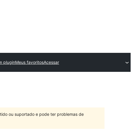
m plugin
Meus favoritos
Acessar
ntido ou suportado e pode ter problemas de