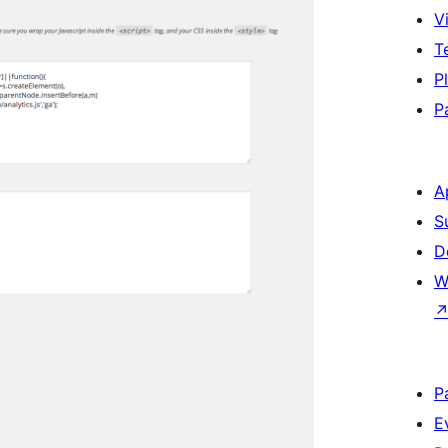
Vi
T
P
P
A
S
D
W
P
E