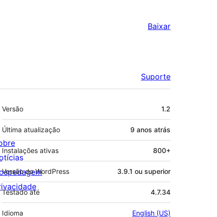
Baixar
Suporte
Meta
Versão
1.2
Última atualização
9 anos
atrás
obre
Instalações ativas
800+
otícias
ospedagem
Versão do WordPress
3.9.1 ou superior
rivacidade
Testado até
4.7.34
Idioma
English (US)