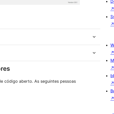
D
S
W
M
ores
b
e código aberto. As seguintes pessoas
B