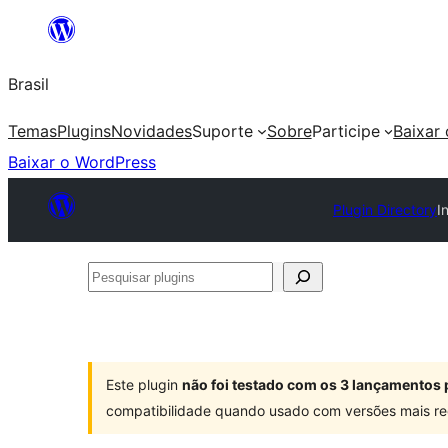
Pular
para
Brasil
o
conteúdo
Temas
Plugins
Novidades
Suporte
Sobre
Participe
Baixar
Baixar o WordPress
Plugin Directory
I
Pesquisar
plugins
Este plugin
não foi testado com os 3 lançamentos 
compatibilidade quando usado com versões mais re