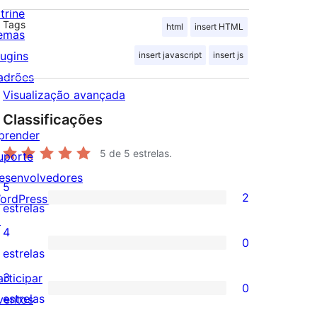
trine
Tags
html
insert HTML
emas
lugins
insert javascript
insert js
adrões
Visualização avançada
Classificações
prender
5
de 5 estrelas.
uporte
esenvolvedores
5
2
ordPress.tv
2
estrelas
↗
avaliações
4
0
com
0
estrelas
5
avaliação
3
articipar
0
estrelas
com
0
estrelas
ventos
4