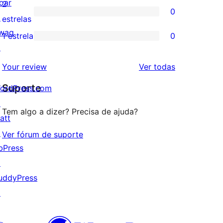
avaliação
oar
2
0
estrela
com
↗
0
estrelas
3
wag
avaliação
1 estrela
0
0
estrela
↗
com
avaliação
2
avaliações
Your review
Ver todas
com
estrela
Suporte
1
ordPress.com
estrela
↗
Tem algo a dizer? Precisa de ajuda?
att
↗
Ver fórum de suporte
bPress
↗
uddyPress
↗