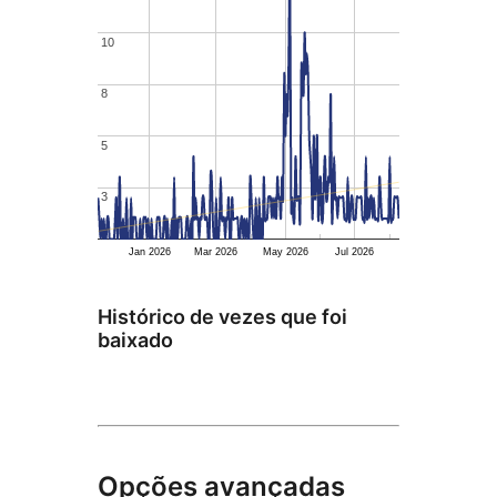
10
10
8
8
5
5
3
3
Jan 2026
Mar 2026
May 2026
Jul 2026
Histórico de vezes que foi
baixado
Opções avançadas