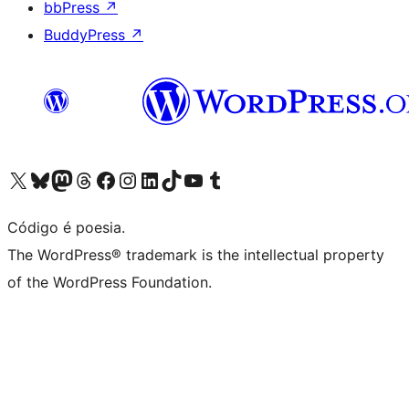
bbPress
↗
BuddyPress
↗
Acessar nossa conta do X (antigo Twitter)
Acessar nossa conta do Bluesky
Acessar nossa conta do Mastodon
Acessar nossa conta do Threads
Acessar nossa página do Facebook
Acessar nossa conta do Instagram
Acessar nossa conta do LinkedIn
Acessar nossa conta do TikTok
Acessar nosso canal do YouTube
Acessar nossa conta no Tumblr
Código é poesia.
The WordPress® trademark is the intellectual property
of the WordPress Foundation.