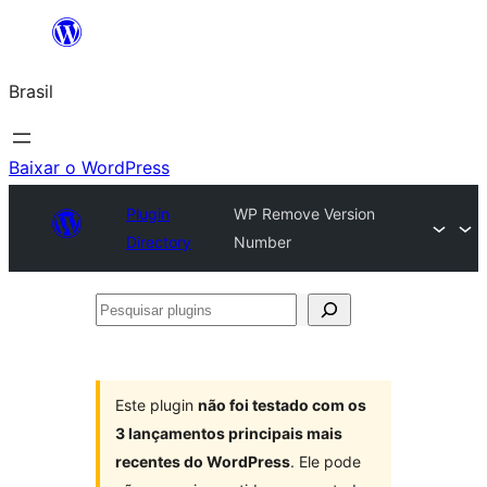
Pular
para
Brasil
o
conteúdo
Baixar o WordPress
Plugin
WP Remove Version
Directory
Number
Pesquisar
plugins
Este plugin
não foi testado com os
3 lançamentos principais mais
recentes do WordPress
. Ele pode