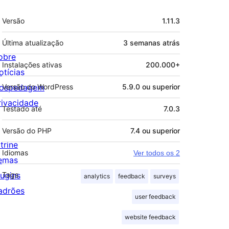
Meta
Versão
1.11.3
Última atualização
3 semanas
atrás
obre
Instalações ativas
200.000+
otícias
ospedagem
Versão do WordPress
5.9.0 ou superior
rivacidade
Testado até
7.0.3
Versão do PHP
7.4 ou superior
trine
Idiomas
Ver todos os 2
emas
lugins
Tags
analytics
feedback
surveys
adrões
user feedback
website feedback