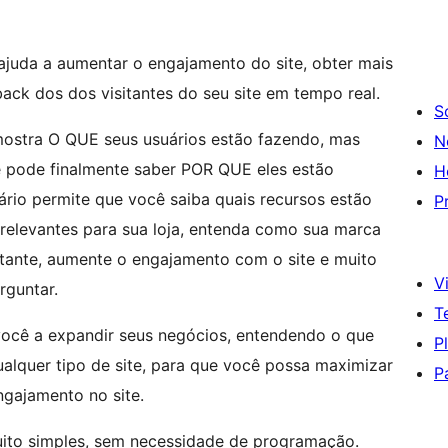
juda a aumentar o engajamento do site, obter mais
ack dos dos visitantes do seu site em tempo real.
S
 mostra O QUE seus usuários estão fazendo, mas
N
 pode finalmente saber POR QUE eles estão
H
ário permite que você saiba quais recursos estão
P
 relevantes para sua loja, entenda como sua marca
sitante, aumente o engajamento com o site e muito
Vi
rguntar.
T
ocê a expandir seus negócios, entendendo o que
P
alquer tipo de site, para que você possa maximizar
P
ngajamento no site.
uito simples, sem necessidade de programação.