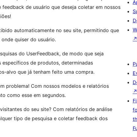
A
 de feedback de usuário que deseja coletar em nossos
S
iões!
D
W
ibido automaticamente no seu site, permitindo que
onde quiser do usuário.
pesquisas do UserFeedback, de modo que seja
s específicos de produtos, determinadas
P
os-alvo que já tenham feito uma compra.
E
D
em problema! Com nossos modelos e relatórios
nto como esse em segundos.
F
sitantes do seu site? Com relatórios de análise
f
lquer tipo de pesquisa e coletar feedback dos
t
F