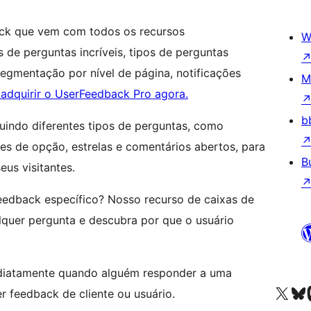
back que vem com todos os recursos
W
 de perguntas incríveis, tipos de perguntas
segmentação por nível de página, notificações
M
 adquirir o UserFeedback Pro agora.
b
luindo diferentes tipos de perguntas, como
ões de opção, estrelas e comentários abertos, para
B
eus visitantes.
eedback específico? Nosso recurso de caixas de
quer pergunta e descubra por que o usuário
ediatamente quando alguém responder a uma
Acessar nossa conta do X 
Acessar no
A
r feedback de cliente ou usuário.