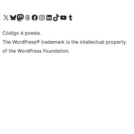
Acessar nossa conta do X (antigo Twitter)
Acessar nossa conta do Bluesky
Acessar nossa conta do Mastodon
Acessar nossa conta do Threads
Acessar nossa página do Facebook
Acessar nossa conta do Instagram
Acessar nossa conta do LinkedIn
Acessar nossa conta do TikTok
Acessar nosso canal do YouTube
Acessar nossa conta no Tumblr
Código é poesia.
The WordPress® trademark is the intellectual property
of the WordPress Foundation.