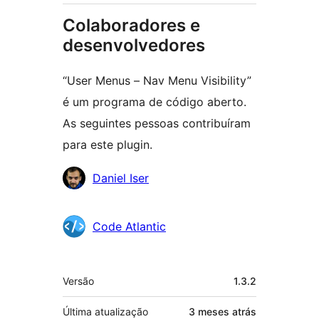
Colaboradores e
desenvolvedores
“User Menus – Nav Menu Visibility”
é um programa de código aberto.
As seguintes pessoas contribuíram
para este plugin.
Colaboradores
Daniel Iser
Code Atlantic
Meta
Versão
1.3.2
Última atualização
3 meses
atrás