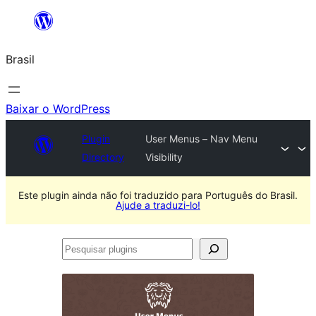
Pular
para
Brasil
o
conteúdo
Baixar o WordPress
Plugin
User Menus – Nav Menu
Directory
Visibility
Este plugin ainda não foi traduzido para Português do Brasil.
Ajude a traduzi-lo!
Pesquisar
plugins