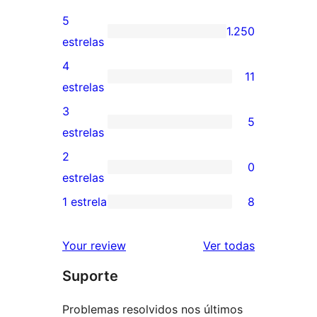
5
1.250
1.250
estrelas
avaliações
4
11
com
11
estrelas
5
avaliações
3
5
estrelas
com
5
estrelas
4
avaliações
2
0
estrelas
com
0
estrelas
3
avaliação
1 estrela
8
8
estrelas
com
avaliações
2
avaliações
Your review
Ver todas
com
estrela
Suporte
1
estrelas
Problemas resolvidos nos últimos