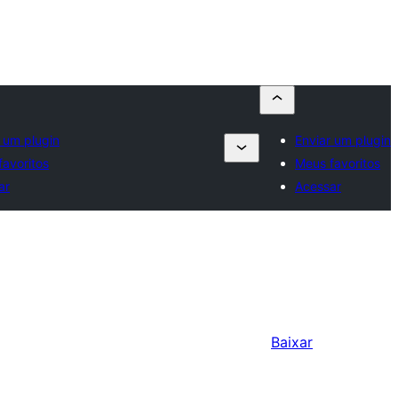
 um plugin
Enviar um plugin
favoritos
Meus favoritos
ar
Acessar
Baixar