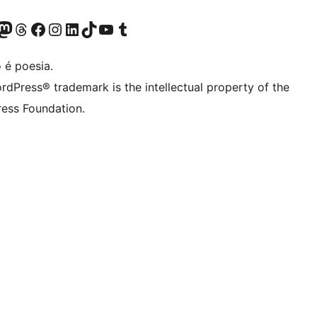
(antigo Twitter)
ssa conta do Bluesky
cessar nossa conta do Mastodon
Acessar nossa conta do Threads
Acessar nossa página do Facebook
Acessar nossa conta do Instagram
Acessar nossa conta do LinkedIn
Acessar nossa conta do TikTok
Acessar nosso canal do YouTube
Acessar nossa conta no Tumblr
 é poesia.
rdPress® trademark is the intellectual property of the
ess Foundation.