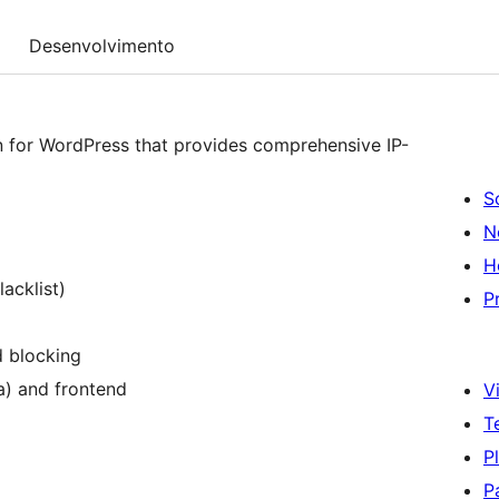
Desenvolvimento
in for WordPress that provides comprehensive IP-
S
N
H
acklist)
P
 blocking
a) and frontend
Vi
T
P
P