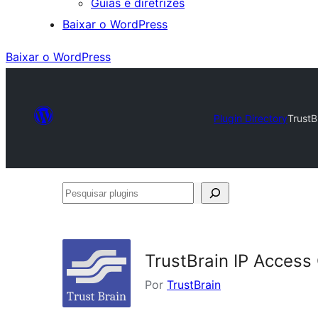
Guias e diretrizes
Baixar o WordPress
Baixar o WordPress
Plugin Directory
TrustB
Pesquisar
plugins
TrustBrain IP Access 
Por
TrustBrain