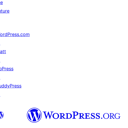
he
uture
ordPress.com
↗
att
↗
bPress
↗
uddyPress
↗