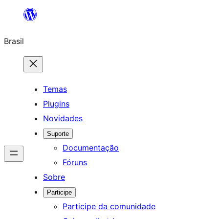
Pular
para
Brasil
o
conteúdo
Temas
Plugins
Novidades
Suporte
Documentação
Fóruns
Sobre
Participe
Participe da comunidade