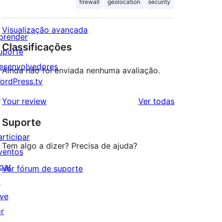
firewall
geolocation
security
Visualização avançada
prender
Classificações
uporte
esenvolvedores
Ainda não foi enviada nenhuma avaliação.
ordPress.tv
↗
avaliações
Your review
Ver todas
Suporte
articipar
Tem algo a dizer? Precisa de ajuda?
ventos
oar
Ver fórum de suporte
↗
ive
or