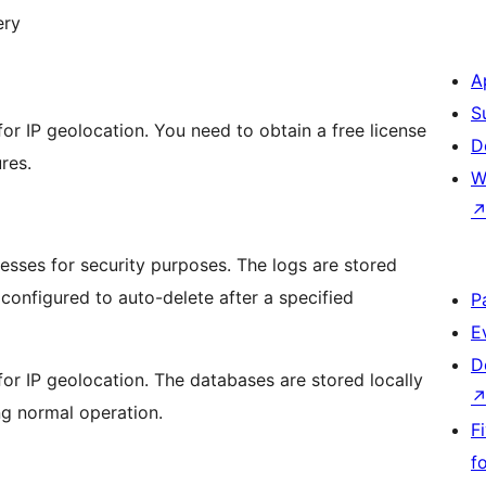
ery
A
S
r IP geolocation. You need to obtain a free license
D
res.
W
resses for security purposes. The logs are stored
configured to auto-delete after a specified
P
E
D
r IP geolocation. The databases are stored locally
ng normal operation.
F
f