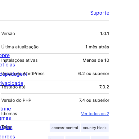
Suporte
Meta
Versão
1.0.1
Última atualização
1 mês
atrás
obre
Instalações ativas
Menos de 10
otícias
ospedagem
Versão do WordPress
6.2 ou superior
rivacidade
Testado até
7.0.2
Versão do PHP
7.4 ou superior
trine
Idiomas
Ver todos os 2
emas
lugins
Tags
access-control
country block
adrões