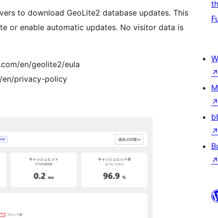
t
rvers to download GeoLite2 database updates. This
F
e or enable automatic updates. No visitor data is
W
com/en/geolite2/eula
/en/privacy-policy
M
b
B