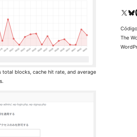
Acessar nossa conta do X 
Acessar no
A
Código
The Wo
WordPr
s total blocks, cache hit rate, and average
s.