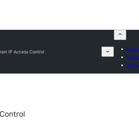
Enviar
rain IP Access Control
Meus 
Acess
Control