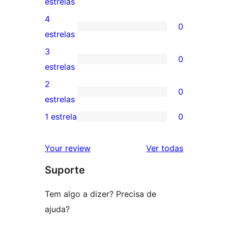
1
estrelas
avaliação
4
0
com
0
estrelas
5
avaliação
3
0
estrela
com
0
estrelas
4
avaliação
2
0
estrela
com
0
estrelas
3
avaliação
1 estrela
0
0
estrela
com
avaliação
2
avaliações
Your review
Ver todas
com
estrela
Suporte
1
estrela
Tem algo a dizer? Precisa de
ajuda?