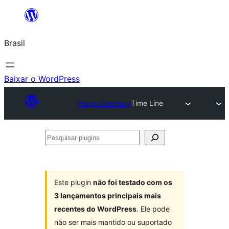
Pular
para
Brasil
o
conteúdo
Baixar o WordPress
Plugin Directory
Time Line
Pesquisar
plugins
Este plugin
não foi testado com os
3 lançamentos principais mais
recentes do WordPress
. Ele pode
não ser mais mantido ou suportado