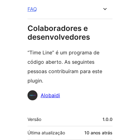
FAQ
Colaboradores e
desenvolvedores
“Time Line” é um programa de
código aberto. As seguintes
pessoas contribuíram para este
plugin.
Colaboradores
Alobaidi
Meta
Versão
1.0.0
Última atualização
10 anos
atrás