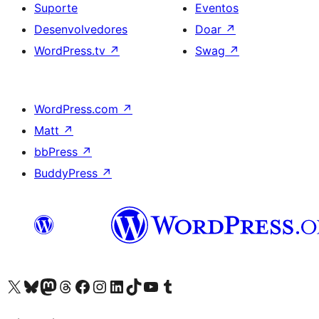
Suporte
Eventos
Desenvolvedores
Doar
↗
WordPress.tv
↗
Swag
↗
WordPress.com
↗
Matt
↗
bbPress
↗
BuddyPress
↗
Acessar nossa conta do X (antigo Twitter)
Acessar nossa conta do Bluesky
Acessar nossa conta do Mastodon
Acessar nossa conta do Threads
Acessar nossa página do Facebook
Acessar nossa conta do Instagram
Acessar nossa conta do LinkedIn
Acessar nossa conta do TikTok
Acessar nosso canal do YouTube
Acessar nossa conta no Tumblr