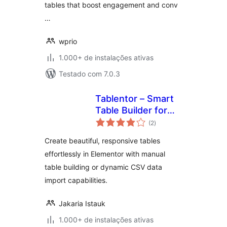
tables that boost engagement and conv
…
wprio
1.000+ de instalações ativas
Testado com 7.0.3
Tablentor – Smart
Table Builder for
total
Elementor
(2
)
de
classificações
Create beautiful, responsive tables
effortlessly in Elementor with manual
table building or dynamic CSV data
import capabilities.
Jakaria Istauk
1.000+ de instalações ativas