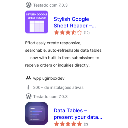
Testado com 7.0.3
Stylish Google
Sheet Reader –
total
Embed Google
(12
)
de
classificações
Sheets as
Effortlessly create responsive,
Interactive Tables
searchable, auto-refreshable data tables
with Built-in Form
— now with built-in form submissions to
Submissions
receive orders or inquiries directly.
wppluginboxdev
200+ de instalações ativas
Testado com 7.0.3
Data Tables –
present your data
total
in clean,
(2
)
de