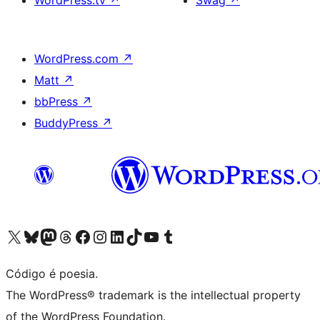
WordPress.tv
↗
Swag
↗
WordPress.com
↗
Matt
↗
bbPress
↗
BuddyPress
↗
Acessar nossa conta do X (antigo Twitter)
Acessar nossa conta do Bluesky
Acessar nossa conta do Mastodon
Acessar nossa conta do Threads
Acessar nossa página do Facebook
Acessar nossa conta do Instagram
Acessar nossa conta do LinkedIn
Acessar nossa conta do TikTok
Acessar nosso canal do YouTube
Acessar nossa conta no Tumblr
Código é poesia.
The WordPress® trademark is the intellectual property
of the WordPress Foundation.