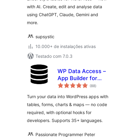
with AI. Create, edit and analyse data
using ChatGPT, Claude, Gemini and
more.
supsystic
10.000+ de instalações ativas
Testado com 7.0.3
WP Data Access –
App Builder for
total
Tables, Forms,
(88
)
de
classificações
Charts, Maps &
Turn your data into WordPress apps with
Dashboards
tables, forms, charts & maps — no code
required, with optional hooks for
developers. Supports 35+ languages.
Passionate Programmer Peter