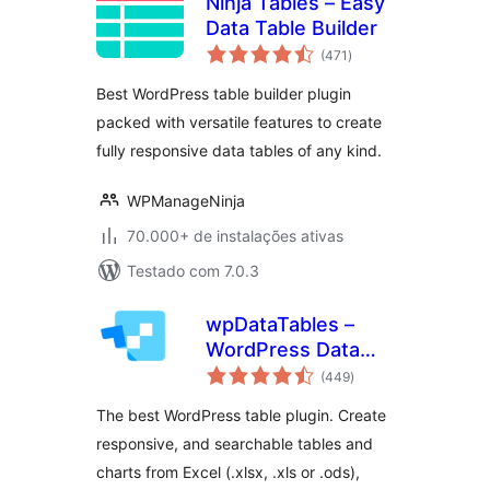
Ninja Tables – Easy
Data Table Builder
total
(471
)
de
classificações
Best WordPress table builder plugin
packed with versatile features to create
fully responsive data tables of any kind.
WPManageNinja
70.000+ de instalações ativas
Testado com 7.0.3
wpDataTables –
WordPress Data
total
Table, Dynamic
(449
)
de
classificações
Tables & Table
The best WordPress table plugin. Create
Charts Plugin
responsive, and searchable tables and
charts from Excel (.xlsx, .xls or .ods),