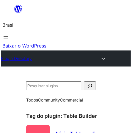
Pular
para
Brasil
o
conteúdo
Baixar o WordPress
Plugin Directory
Pesquisar
Todos
Community
Commercial
Tag do plugin:
Table Builder