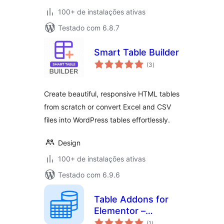
100+ de instalações ativas
Testado com 6.8.7
Smart Table Builder
total
(3
)
de
classificações
Create beautiful, responsive HTML tables
from scratch or convert Excel and CSV
files into WordPress tables effortlessly.
Design
100+ de instalações ativas
Testado com 6.9.6
Table Addons for
Elementor –
total
Responsive Table
(1
)