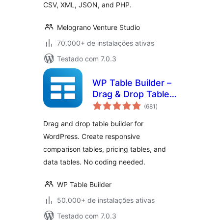
CSV, XML, JSON, and PHP.
Melograno Venture Studio
70.000+ de instalações ativas
Testado com 7.0.3
WP Table Builder –
Drag & Drop Table
total
Builder
(681
)
de
classificações
Drag and drop table builder for
WordPress. Create responsive
comparison tables, pricing tables, and
data tables. No coding needed.
WP Table Builder
50.000+ de instalações ativas
Testado com 7.0.3