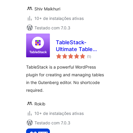
Shiv Maikhuri
10+ de instalações ativas
Testado com 7.0.3
TableStack-
Ultimate Table
total
Builder for Block
(1
)
de
classificações
Editor
TableStack is a powerful WordPress
plugin for creating and managing tables
in the Gutenberg editor. No shortcode
required.
Rokib
10+ de instalações ativas
Testado com 7.0.3