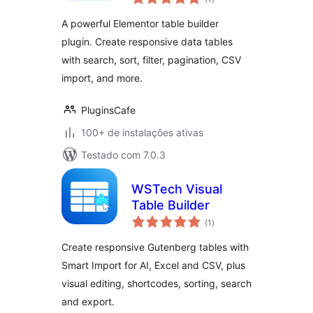
de
classificações
Builder
A powerful Elementor table builder
plugin. Create responsive data tables
with search, sort, filter, pagination, CSV
import, and more.
PluginsCafe
100+ de instalações ativas
Testado com 7.0.3
WSTech Visual
Table Builder
total
(1
)
de
classificações
Create responsive Gutenberg tables with
Smart Import for AI, Excel and CSV, plus
visual editing, shortcodes, sorting, search
and export.