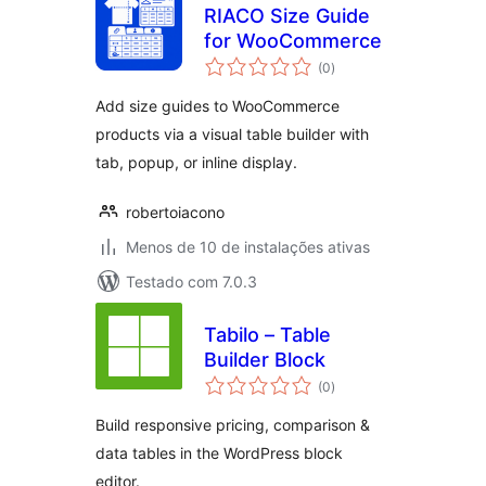
RIACO Size Guide
for WooCommerce
total
(0
)
de
classificações
Add size guides to WooCommerce
products via a visual table builder with
tab, popup, or inline display.
robertoiacono
Menos de 10 de instalações ativas
Testado com 7.0.3
Tabilo – Table
Builder Block
total
(0
)
de
classificações
Build responsive pricing, comparison &
data tables in the WordPress block
editor.