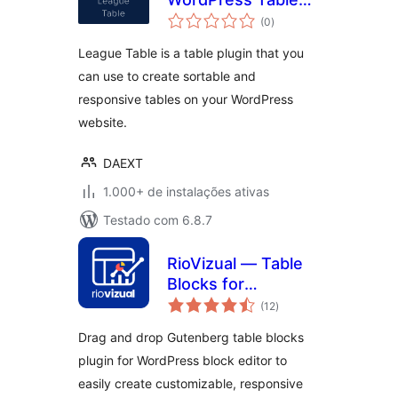
total
Plugin
(0
)
de
classificações
League Table is a table plugin that you
can use to create sortable and
responsive tables on your WordPress
website.
DAEXT
1.000+ de instalações ativas
Testado com 6.8.7
RioVizual — Table
Blocks for
total
Comparison,
(12
)
de
classificações
Pricing and Pros &
Drag and drop Gutenberg table blocks
Cons
plugin for WordPress block editor to
easily create customizable, responsive