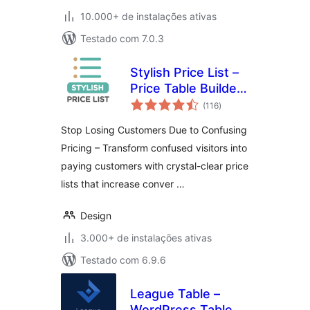
10.000+ de instalações ativas
Testado com 7.0.3
Stylish Price List –
Price Table Builder
total
& QR Code
(116
)
de
classificações
Restaurant Menu
Stop Losing Customers Due to Confusing
Pricing – Transform confused visitors into
paying customers with crystal-clear price
lists that increase conver …
Design
3.000+ de instalações ativas
Testado com 6.9.6
League Table –
WordPress Table