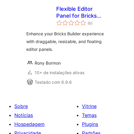
Flexible Editor
Panel for Bricks
total
Builder
(0
)
de
classificações
Enhance your Bricks Builder experience
with draggable, resizable, and floating
editor panels.
Rony Bormon
10+ de instalações ativas
Testado com 6.9.6
Sobre
Vitrine
Notícias
Temas
Hospedagem
Plugins
Privacidade
Padrões