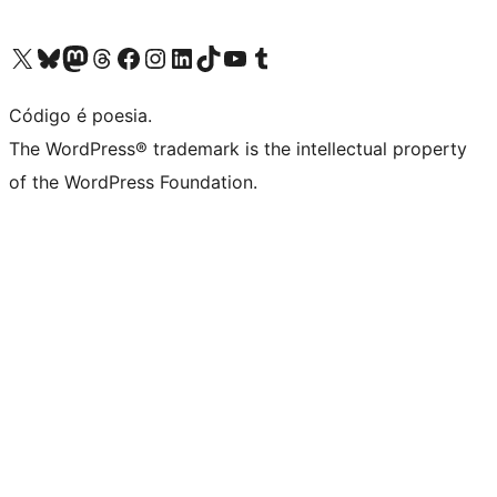
Acessar nossa conta do X (antigo Twitter)
Acessar nossa conta do Bluesky
Acessar nossa conta do Mastodon
Acessar nossa conta do Threads
Acessar nossa página do Facebook
Acessar nossa conta do Instagram
Acessar nossa conta do LinkedIn
Acessar nossa conta do TikTok
Acessar nosso canal do YouTube
Acessar nossa conta no Tumblr
Código é poesia.
The WordPress® trademark is the intellectual property
of the WordPress Foundation.