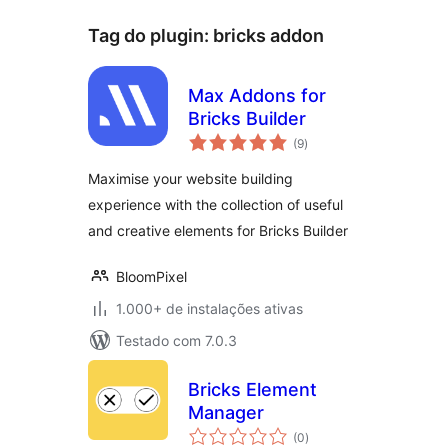
Tag do plugin:
bricks addon
Max Addons for
Bricks Builder
total
(9
)
de
classificações
Maximise your website building
experience with the collection of useful
and creative elements for Bricks Builder
BloomPixel
1.000+ de instalações ativas
Testado com 7.0.3
Bricks Element
Manager
total
(0
)
de