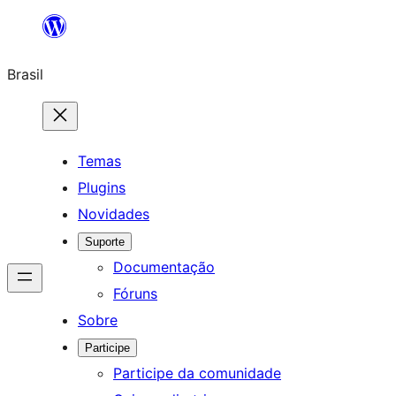
Pular
para
Brasil
o
conteúdo
Temas
Plugins
Novidades
Suporte
Documentação
Fóruns
Sobre
Participe
Participe da comunidade