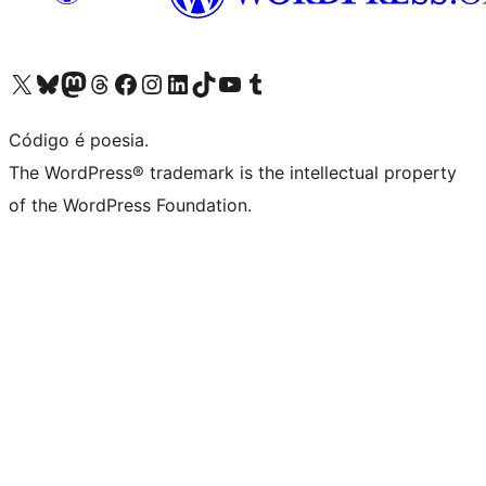
Acessar nossa conta do X (antigo Twitter)
Acessar nossa conta do Bluesky
Acessar nossa conta do Mastodon
Acessar nossa conta do Threads
Acessar nossa página do Facebook
Acessar nossa conta do Instagram
Acessar nossa conta do LinkedIn
Acessar nossa conta do TikTok
Acessar nosso canal do YouTube
Acessar nossa conta no Tumblr
Código é poesia.
The WordPress® trademark is the intellectual property
of the WordPress Foundation.