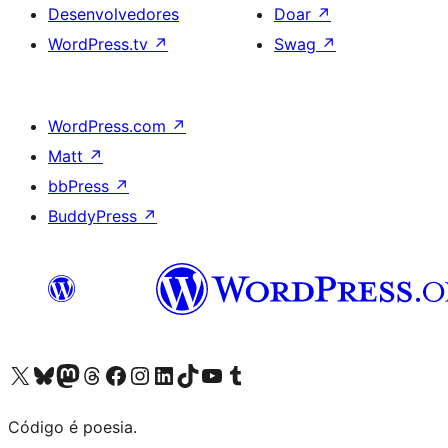
Desenvolvedores
Doar
↗
WordPress.tv
↗
Swag
↗
WordPress.com
↗
Matt
↗
bbPress
↗
BuddyPress
↗
Acessar nossa conta do X (antigo Twitter)
Acessar nossa conta do Bluesky
Acessar nossa conta do Mastodon
Acessar nossa conta do Threads
Acessar nossa página do Facebook
Acessar nossa conta do Instagram
Acessar nossa conta do LinkedIn
Acessar nossa conta do TikTok
Acessar nosso canal do YouTube
Acessar nossa conta no Tumblr
Código é poesia.