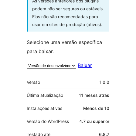
As versões anteriores dos plugins
podem não ser seguras ou estáveis.
Elas não são recomendadas para
usar em sites de produção (ativos).
Selecione uma versão específica
para baixar.
Baixar
Meta
Versão
1.0.0
Última atualização
11 meses
atrás
Instalações ativas
Menos de 10
Versão do WordPress
4.7 ou superior
Testado até
6.8.7