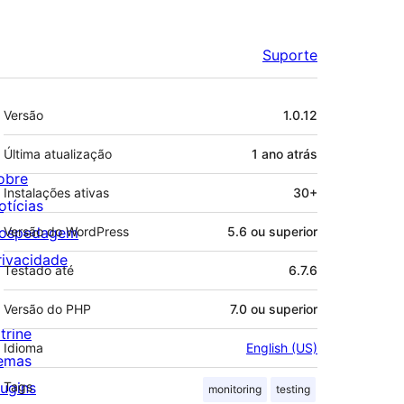
Suporte
Meta
Versão
1.0.12
Última atualização
1 ano
atrás
obre
Instalações ativas
30+
otícias
ospedagem
Versão do WordPress
5.6 ou superior
rivacidade
Testado até
6.7.6
Versão do PHP
7.0 ou superior
trine
Idioma
English (US)
emas
lugins
Tags
monitoring
testing