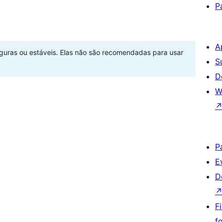
P
A
eguras ou estáveis. Elas não são recomendadas para usar
S
D
W
P
E
D
F
f