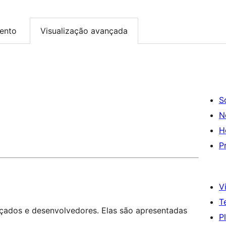
ento
Visualização avançada
S
N
H
P
Vi
T
nçados e desenvolvedores. Elas são apresentadas
P