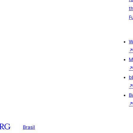
t
F
W
M
b
B
Brasil