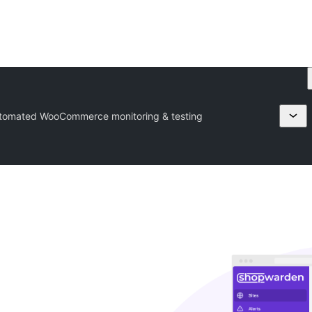
tomated WooCommerce monitoring & testing