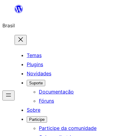
Pular
para
Brasil
o
conteúdo
Temas
Plugins
Novidades
Suporte
Documentação
Fóruns
Sobre
Participe
Participe da comunidade