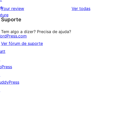
avaliação
2
he
avaliações
Your review
Ver todas
com
estrela
uture
Suporte
1
estrela
Tem algo a dizer? Precisa de ajuda?
ordPress.com
Ver fórum de suporte
↗
att
↗
bPress
↗
uddyPress
↗