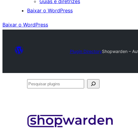
Guias e diretrizes
Baixar o WordPress
Baixar o WordPress
Plugin Directory
Shopwarden – Au
Pesquisar
plugins