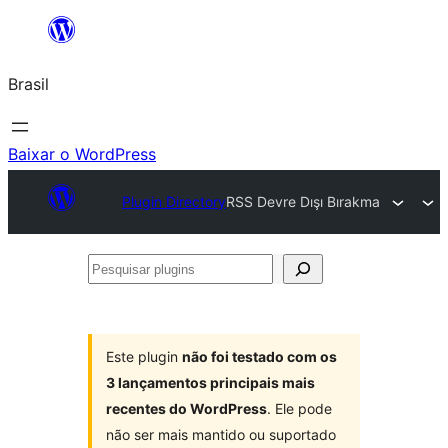
Pular
para
Brasil
o
conteúdo
Baixar o WordPress
Plugin Directory
RSS Devre Dışı Bırakma
Pesquisar
plugins
Este plugin
não foi testado com os
3 lançamentos principais mais
recentes do WordPress
. Ele pode
não ser mais mantido ou suportado