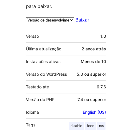
para baixar.
Baixar
Meta
Versão
1.0
Última atualização
2 anos
atrás
Instalações ativas
Menos de 10
Versão do WordPress
5.0 ou superior
Testado até
6.7.6
Versão do PHP
7.4 ou superior
Idioma
English (US)
Tags
disable
feed
rss