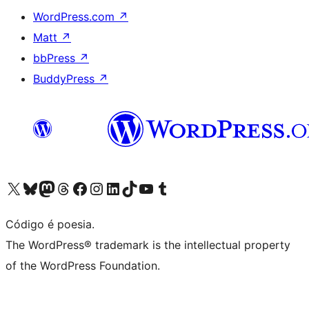
WordPress.com
↗
Matt
↗
bbPress
↗
BuddyPress
↗
Acessar nossa conta do X (antigo Twitter)
Acessar nossa conta do Bluesky
Acessar nossa conta do Mastodon
Acessar nossa conta do Threads
Acessar nossa página do Facebook
Acessar nossa conta do Instagram
Acessar nossa conta do LinkedIn
Acessar nossa conta do TikTok
Acessar nosso canal do YouTube
Acessar nossa conta no Tumblr
Código é poesia.
The WordPress® trademark is the intellectual property
of the WordPress Foundation.