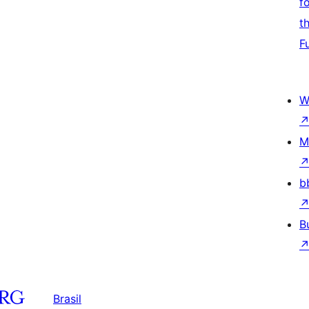
f
t
F
W
M
b
B
Brasil