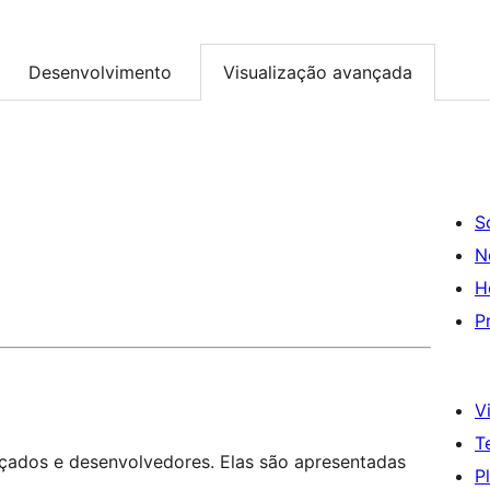
Desenvolvimento
Visualização avançada
S
N
H
P
Vi
T
nçados e desenvolvedores. Elas são apresentadas
P