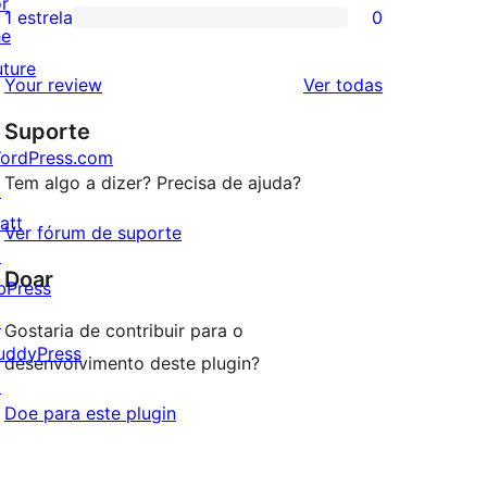
or
3
avaliação
1 estrela
0
0
he
estrela
com
avaliação
uture
2
avaliações
Your review
Ver todas
com
estrela
Suporte
1
ordPress.com
estrela
Tem algo a dizer? Precisa de ajuda?
↗
att
Ver fórum de suporte
↗
Doar
bPress
↗
Gostaria de contribuir para o
uddyPress
desenvolvimento deste plugin?
↗
Doe para este plugin