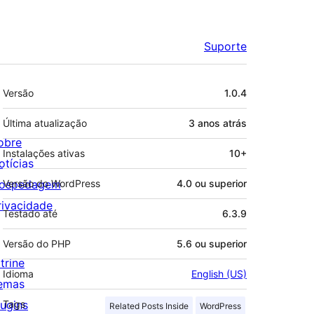
Suporte
Meta
Versão
1.0.4
Última atualização
3 anos
atrás
obre
Instalações ativas
10+
otícias
ospedagem
Versão do WordPress
4.0 ou superior
rivacidade
Testado até
6.3.9
Versão do PHP
5.6 ou superior
trine
Idioma
English (US)
emas
lugins
Tags
Related Posts Inside
WordPress