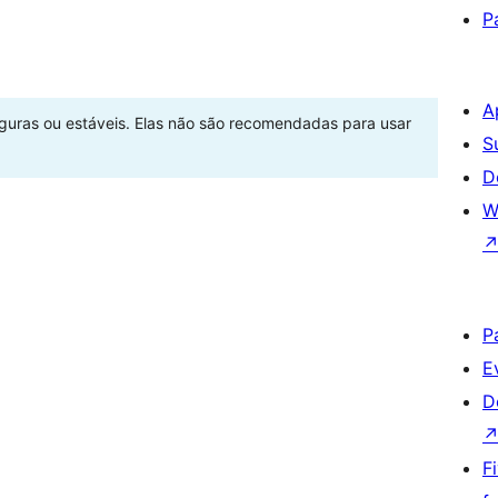
P
A
eguras ou estáveis. Elas não são recomendadas para usar
S
D
W
P
E
D
F