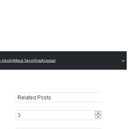
 plugin
Meus favoritos
Acessar