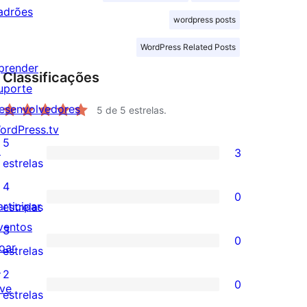
adrões
wordpress posts
WordPress Related Posts
prender
Classificações
uporte
esenvolvedores
5
de 5 estrelas.
ordPress.tv
5
↗
3
3
estrelas
avaliações
4
0
com
0
articipar
estrelas
5
avaliação
ventos
3
0
estrelas
com
oar
0
estrelas
4
↗
avaliação
2
0
estrela
ive
com
0
estrelas