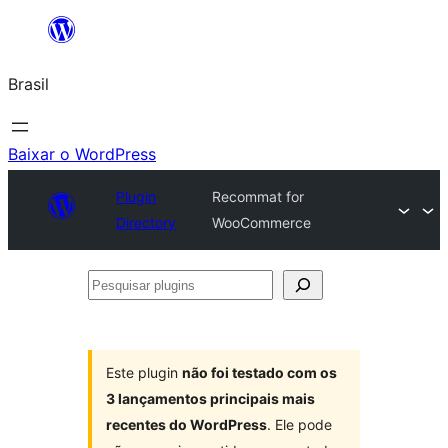
Pular
para
Brasil
o
conteúdo
Baixar o WordPress
Plugin
Recommat for
Directory
WooCommerce
Pesquisar
plugins
Este plugin
não foi testado com os
3 lançamentos principais mais
recentes do WordPress
. Ele pode