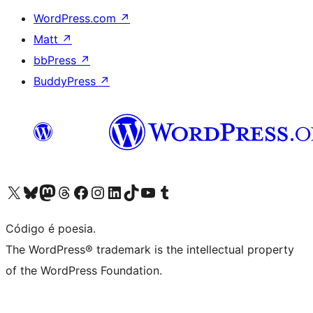
WordPress.com
↗
Matt
↗
bbPress
↗
BuddyPress
↗
Acessar nossa conta do X (antigo Twitter)
Acessar nossa conta do Bluesky
Acessar nossa conta do Mastodon
Acessar nossa conta do Threads
Acessar nossa página do Facebook
Acessar nossa conta do Instagram
Acessar nossa conta do LinkedIn
Acessar nossa conta do TikTok
Acessar nosso canal do YouTube
Acessar nossa conta no Tumblr
Código é poesia.
The WordPress® trademark is the intellectual property
of the WordPress Foundation.