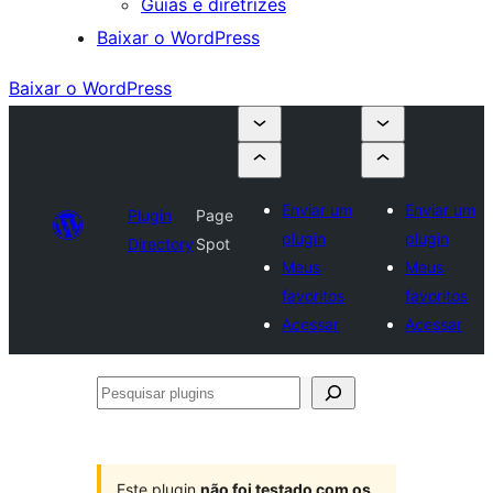
Guias e diretrizes
Baixar o WordPress
Baixar o WordPress
Enviar um
Enviar um
Plugin
Page
plugin
plugin
Directory
Spot
Meus
Meus
favoritos
favoritos
Acessar
Acessar
Pesquisar
plugins
Este plugin
não foi testado com os