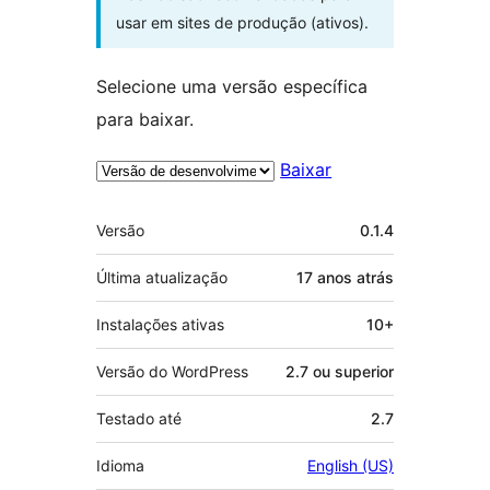
usar em sites de produção (ativos).
Selecione uma versão específica
para baixar.
Baixar
Meta
Versão
0.1.4
Última atualização
17 anos
atrás
Instalações ativas
10+
Versão do WordPress
2.7 ou superior
Testado até
2.7
Idioma
English (US)