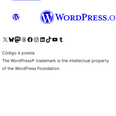
Acessar nossa conta do X (antigo Twitter)
Acessar nossa conta do Bluesky
Acessar nossa conta do Mastodon
Acessar nossa conta do Threads
Acessar nossa página do Facebook
Acessar nossa conta do Instagram
Acessar nossa conta do LinkedIn
Acessar nossa conta do TikTok
Acessar nosso canal do YouTube
Acessar nossa conta no Tumblr
Código é poesia.
The WordPress® trademark is the intellectual property
of the WordPress Foundation.