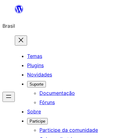
Pular
para
Brasil
o
conteúdo
Temas
Plugins
Novidades
Suporte
Documentação
Fóruns
Sobre
Participe
Participe da comunidade