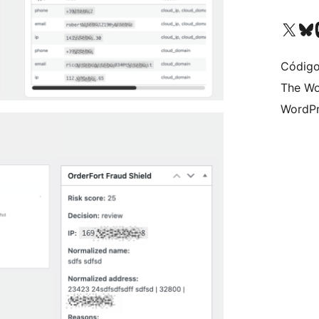
Acessar nossa conta do X 
Acessar no
A
Código
The Wo
WordPr