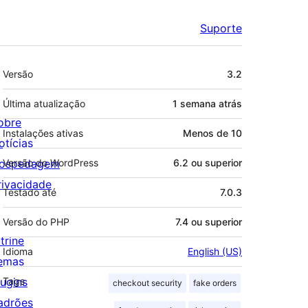
Suporte
Meta
Versão
3.2
Última atualização
1 semana
atrás
obre
Instalações ativas
Menos de 10
otícias
ospedagem
Versão do WordPress
6.2 ou superior
rivacidade
Testado até
7.0.3
Versão do PHP
7.4 ou superior
trine
Idioma
English (US)
emas
lugins
Tags
checkout security
fake orders
adrões