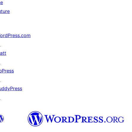
he
uture
ordPress.com
↗
att
↗
bPress
↗
uddyPress
↗