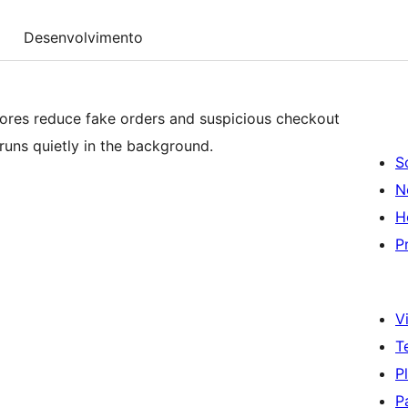
Desenvolvimento
res reduce fake orders and suspicious checkout
 runs quietly in the background.
S
N
H
P
Vi
T
P
P