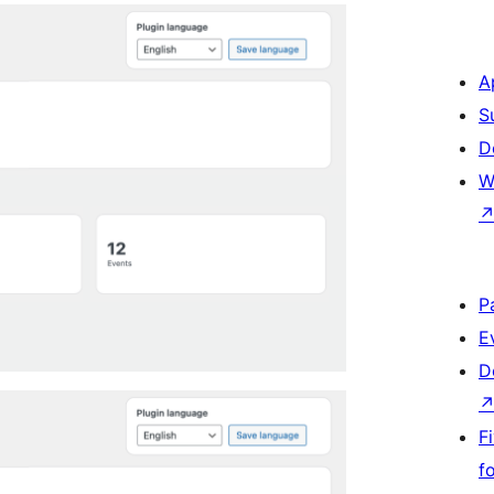
A
S
D
W
P
E
D
F
f