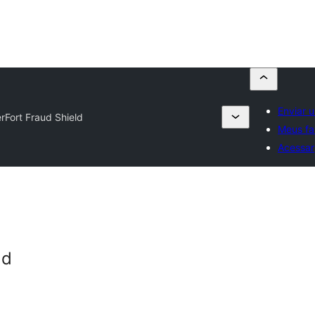
Enviar 
rFort Fraud Shield
Meus fa
Acessar
ld