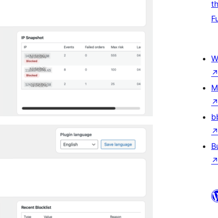
t
F
W
M
b
B