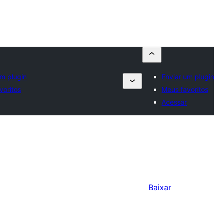
um plugin
Enviar um plugin
voritos
Meus favoritos
Acessar
Baixar