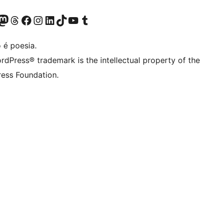
(antigo Twitter)
ssa conta do Bluesky
cessar nossa conta do Mastodon
Acessar nossa conta do Threads
Acessar nossa página do Facebook
Acessar nossa conta do Instagram
Acessar nossa conta do LinkedIn
Acessar nossa conta do TikTok
Acessar nosso canal do YouTube
Acessar nossa conta no Tumblr
 é poesia.
rdPress® trademark is the intellectual property of the
ess Foundation.