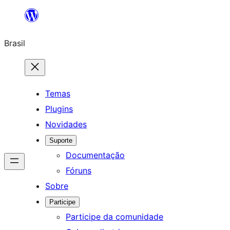
Pular
para
Brasil
o
conteúdo
Temas
Plugins
Novidades
Suporte
Documentação
Fóruns
Sobre
Participe
Participe da comunidade