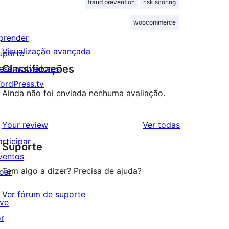
fraud prevention
risk scoring
woocommerce
prender
Visualização avançada
uporte
Classificações
esenvolvedores
ordPress.tv
Ainda não foi enviada nenhuma avaliação.
↗
avaliações
Your review
Ver todas
articipar
Suporte
ventos
Tem algo a dizer? Precisa de ajuda?
oar
↗
Ver fórum de suporte
ive
or