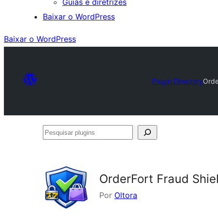
Guias e diretrizes
Baixar o WordPress
Baixar o WordPress
Plugin Directory
Orde
Pesquisar
plugins
OrderFort Fraud Shie
Por
Oltora