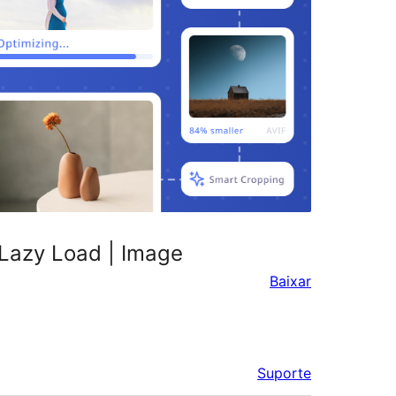
 Lazy Load | Image
Baixar
Suporte