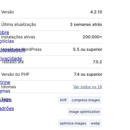
Meta
Versão
4.2.10
Última atualização
3 semanas
atrás
obre
Instalações ativas
200.000+
otícias
ospedagem
Versão do WordPress
5.5 ou superior
rivacidade
Testado até
7.0.2
Versão do PHP
7.4 ou superior
trine
Idiomas
Ver todos os 16
emas
lugins
Tags
AVIF
compress images
adrões
image optimization
optimize images
webp