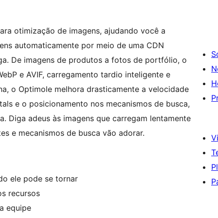
ara otimização de imagens, ajudando você a
magens automaticamente por meio de uma CDN
S
ga. De imagens de produtos a fotos de portfólio, o
N
bP e AVIF, carregamento tardio inteligente e
H
a, o Optimole melhora drasticamente a velocidade
P
itals e o posicionamento nos mecanismos de busca,
a. Diga adeus às imagens que carregam lentamente
ntes e mecanismos de busca vão adorar.
Vi
T
P
do ele pode se tornar
P
s recursos
a equipe