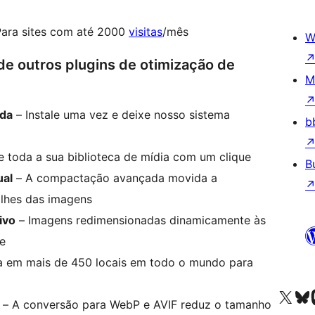
ara sites com até 2000
visitas
/mês
W
de outros plugins de otimização de
M
ada
– Instale uma vez e deixe nosso sistema
b
 toda a sua biblioteca de mídia com um clique
B
ual
– A compactação avançada movida a
lhes das imagens
ivo
– Imagens redimensionadas dinamicamente às
te
ta em mais de 450 locais em todo o mundo para
Acessar nossa conta do X 
Acessar no
A
– A conversão para WebP e AVIF reduz o tamanho