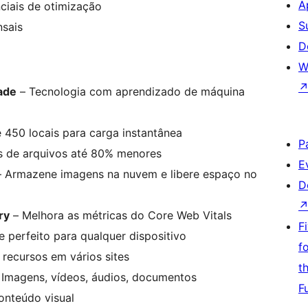
A
ciais de otimização
S
nsais
D
W
ade
– Tecnologia com aprendizado de máquina
 450 locais para carga instantânea
P
 de arquivos até 80% menores
E
 Armazene imagens na nuvem e libere espaço no
D
ry
– Melhora as métricas do Core Web Vitals
F
e perfeito para qualquer dispositivo
f
 recursos em vários sites
t
 Imagens, vídeos, áudios, documentos
F
onteúdo visual