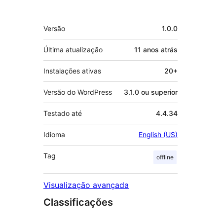
Meta
Versão
1.0.0
Última atualização
11 anos
atrás
Instalações ativas
20+
Versão do WordPress
3.1.0 ou superior
Testado até
4.4.34
Idioma
English (US)
Tag
offline
Visualização avançada
Classificações