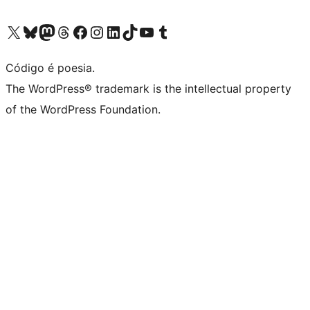
Acessar nossa conta do X (antigo Twitter)
Acessar nossa conta do Bluesky
Acessar nossa conta do Mastodon
Acessar nossa conta do Threads
Acessar nossa página do Facebook
Acessar nossa conta do Instagram
Acessar nossa conta do LinkedIn
Acessar nossa conta do TikTok
Acessar nosso canal do YouTube
Acessar nossa conta no Tumblr
Código é poesia.
The WordPress® trademark is the intellectual property
of the WordPress Foundation.