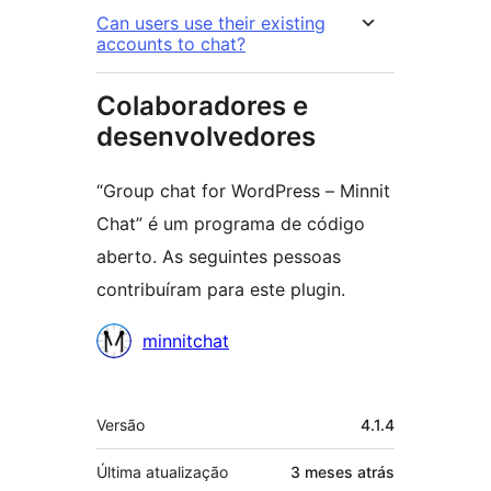
Can users use their existing
accounts to chat?
Colaboradores e
desenvolvedores
“Group chat for WordPress – Minnit
Chat” é um programa de código
aberto. As seguintes pessoas
contribuíram para este plugin.
Colaboradores
minnitchat
Meta
Versão
4.1.4
Última atualização
3 meses
atrás