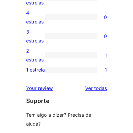
6
estrelas
avaliações
4
0
com
0
estrelas
5
avaliação
3
0
estrelas
com
0
estrelas
4
avaliação
2
1
estrela
com
1
estrelas
3
avaliação
1 estrela
1
1
estrela
com
avaliação
2
avaliações
Your review
Ver todas
com
estrela
Suporte
1
estrela
Tem algo a dizer? Precisa de
ajuda?