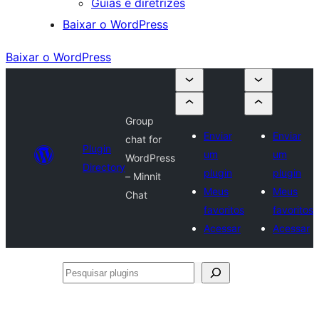
Guias e diretrizes
Baixar o WordPress
Baixar o WordPress
Group
Enviar
Enviar
chat for
Plugin
um
um
WordPress
Directory
plugin
plugin
– Minnit
Meus
Meus
Chat
favoritos
favoritos
Acessar
Acessar
Pesquisar
plugins