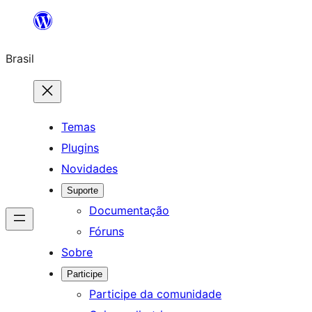
Pular
para
Brasil
o
conteúdo
Temas
Plugins
Novidades
Suporte
Documentação
Fóruns
Sobre
Participe
Participe da comunidade