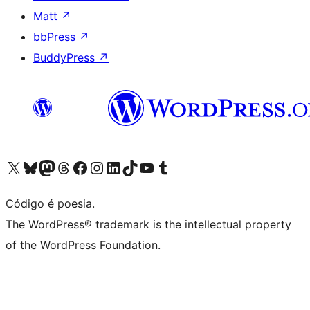
Matt
↗
bbPress
↗
BuddyPress
↗
Acessar nossa conta do X (antigo Twitter)
Acessar nossa conta do Bluesky
Acessar nossa conta do Mastodon
Acessar nossa conta do Threads
Acessar nossa página do Facebook
Acessar nossa conta do Instagram
Acessar nossa conta do LinkedIn
Acessar nossa conta do TikTok
Acessar nosso canal do YouTube
Acessar nossa conta no Tumblr
Código é poesia.
The WordPress® trademark is the intellectual property
of the WordPress Foundation.