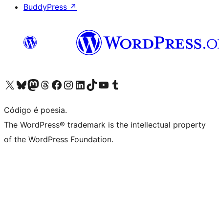
BuddyPress
↗
Acessar nossa conta do X (antigo Twitter)
Acessar nossa conta do Bluesky
Acessar nossa conta do Mastodon
Acessar nossa conta do Threads
Acessar nossa página do Facebook
Acessar nossa conta do Instagram
Acessar nossa conta do LinkedIn
Acessar nossa conta do TikTok
Acessar nosso canal do YouTube
Acessar nossa conta no Tumblr
Código é poesia.
The WordPress® trademark is the intellectual property
of the WordPress Foundation.