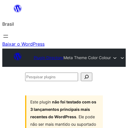
Pular
para
Brasil
o
conteúdo
Baixar o WordPress
Plugin Directory
Meta Theme Color Colour
Pesquisar
plugins
Este plugin
não foi testado com os
3 lançamentos principais mais
recentes do WordPress
. Ele pode
não ser mais mantido ou suportado