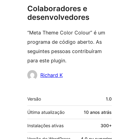
Colaboradores e
desenvolvedores
“Meta Theme Color Colour” é um
programa de código aberto. As
seguintes pessoas contribuíram
para este plugin.
Colaboradores
Richard K
Meta
Versão
1.0
Última atualização
10 anos
atrás
Instalações ativas
300+
Versão do WordPress
4.0 ou superior