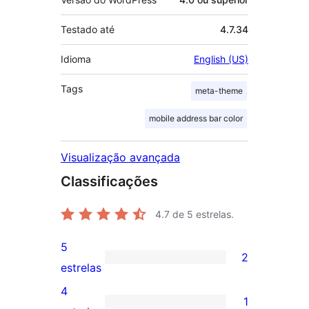
Testado até
4.7.34
Idioma
English (US)
Tags
meta-theme
mobile address bar color
Visualização avançada
Classificações
4.7
de 5 estrelas.
5
2
2
estrelas
avaliações
4
1
com