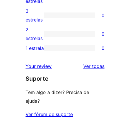
1
estrelas
5
avaliação
3
0
estrelas
com
0
estrelas
4
avaliação
2
0
estrela
com
0
estrelas
3
avaliação
1 estrela
0
0
estrela
com
avaliação
2
avaliações
Your review
Ver todas
com
estrela
Suporte
1
estrela
Tem algo a dizer? Precisa de
ajuda?
Ver fórum de suporte