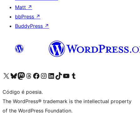
Matt
↗
bbPress
↗
BuddyPress
↗
Acessar nossa conta do X (antigo Twitter)
Acessar nossa conta do Bluesky
Acessar nossa conta do Mastodon
Acessar nossa conta do Threads
Acessar nossa página do Facebook
Acessar nossa conta do Instagram
Acessar nossa conta do LinkedIn
Acessar nossa conta do TikTok
Acessar nosso canal do YouTube
Acessar nossa conta no Tumblr
Código é poesia.
The WordPress® trademark is the intellectual property
of the WordPress Foundation.