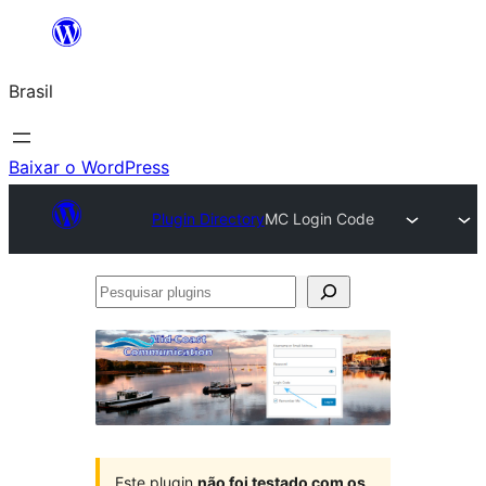
Pular
para
Brasil
o
conteúdo
Baixar o WordPress
Plugin Directory
MC Login Code
Pesquisar
plugins
Este plugin
não foi testado com os