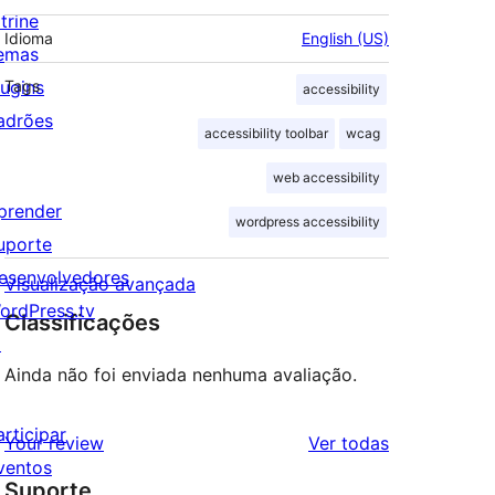
trine
Idioma
English (US)
emas
lugins
Tags
accessibility
adrões
accessibility toolbar
wcag
web accessibility
prender
wordpress accessibility
uporte
esenvolvedores
Visualização avançada
ordPress.tv
Classificações
↗
Ainda não foi enviada nenhuma avaliação.
articipar
avaliações
Your review
Ver todas
ventos
Suporte