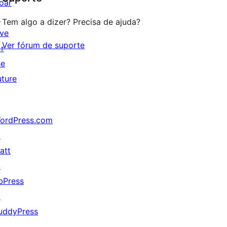
oar
↗
Tem algo a dizer? Precisa de ajuda?
ive
Ver fórum de suporte
or
he
uture
ordPress.com
↗
att
↗
bPress
↗
uddyPress
↗