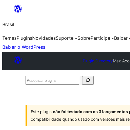
Pular
para
Brasil
o
conteúdo
Temas
Plugins
Novidades
Suporte
Sobre
Participe
Baixar
Baixar o WordPress
Plugin Directory
Max Acce
Pesquisar
plugins
Este plugin
não foi testado com os 3 lançamentos 
compatibilidade quando usado com versões mais re