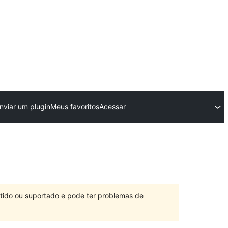
nviar um plugin
Meus favoritos
Acessar
ntido ou suportado e pode ter problemas de