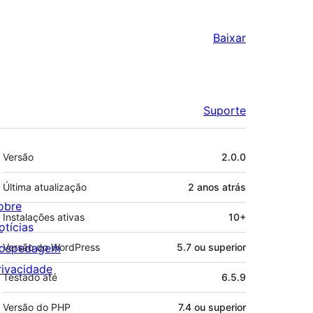
Baixar
Suporte
Meta
Versão
2.0.0
Última atualização
2 anos
atrás
obre
Instalações ativas
10+
otícias
ospedagem
Versão do WordPress
5.7 ou superior
rivacidade
Testado até
6.5.9
Versão do PHP
7.4 ou superior