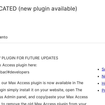
ATED (new plugin available)
ento
W PLUGIN FOR FUTURE UPDATES
x Access plugin here:
S
olbar/#developers
N
in our Max Access plugin is now available in The
H
gin simply install it on your website, open The
P
ess Admin panel, and copy/paste your Max Access
ure to remove the old Max Access plugin from your