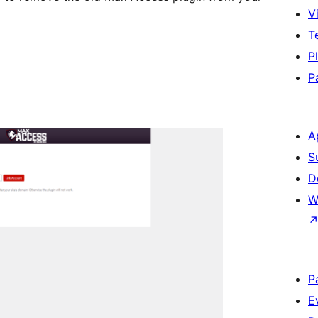
Vi
T
P
P
A
S
D
W
P
E