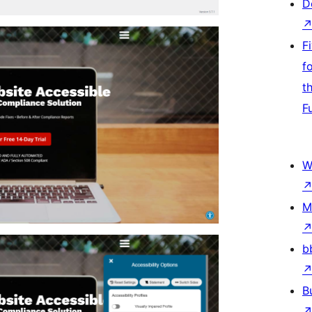
D
F
f
t
F
W
M
b
B