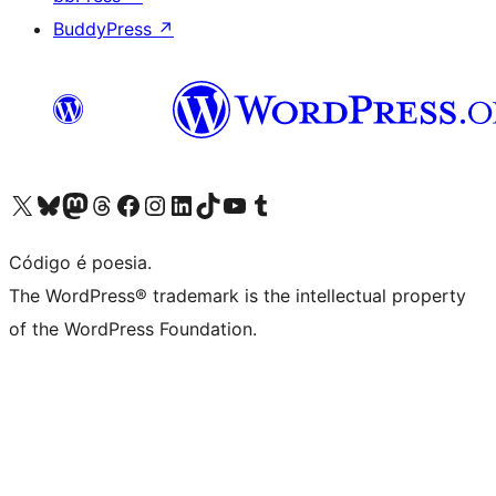
BuddyPress
↗
Acessar nossa conta do X (antigo Twitter)
Acessar nossa conta do Bluesky
Acessar nossa conta do Mastodon
Acessar nossa conta do Threads
Acessar nossa página do Facebook
Acessar nossa conta do Instagram
Acessar nossa conta do LinkedIn
Acessar nossa conta do TikTok
Acessar nosso canal do YouTube
Acessar nossa conta no Tumblr
Código é poesia.
The WordPress® trademark is the intellectual property
of the WordPress Foundation.