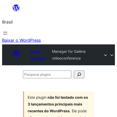
Pular
para
Brasil
o
conteúdo
Baixar o WordPress
Plugin
Manager for Galène
Directory
videoconference
Pesquisar
plugins
Este plugin
não foi testado com os
3 lançamentos principais mais
recentes do WordPress
. Ele pode