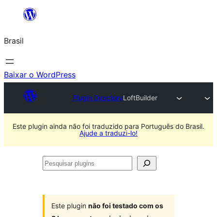
Pular
para
Brasil
o
conteúdo
Baixar o WordPress
Plugin Directory
LoftBuilder
Este plugin ainda não foi traduzido para Português do Brasil.
Ajude a traduzi-lo!
Pesquisar
plugins
Este plugin
não foi testado com os