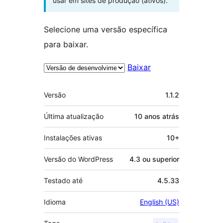
usar em sites de produção (ativos).
Selecione uma versão específica
para baixar.
Baixar
Meta
Versão
1.1.2
Última atualização
10 anos
atrás
Instalações ativas
10+
Versão do WordPress
4.3 ou superior
Testado até
4.5.33
Idioma
English (US)