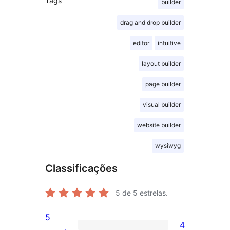
Tags
builder
drag and drop builder
editor
intuitive
layout builder
page builder
visual builder
website builder
wysiwyg
Classificações
5
de 5 estrelas.
5
4