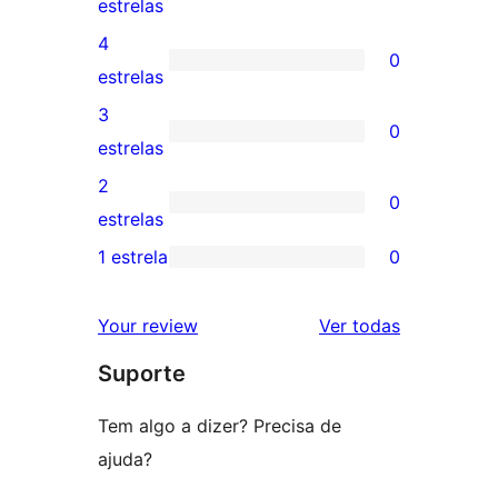
4
estrelas
avaliações
4
0
com
0
estrelas
5
avaliação
3
0
estrelas
com
0
estrelas
4
avaliação
2
0
estrela
com
0
estrelas
3
avaliação
1 estrela
0
0
estrela
com
avaliação
2
avaliações
Your review
Ver todas
com
estrela
Suporte
1
estrela
Tem algo a dizer? Precisa de
ajuda?