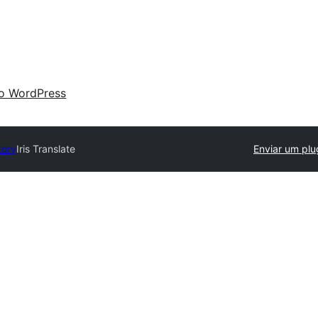
 o WordPress
tory
Iris Translate
Enviar um plu