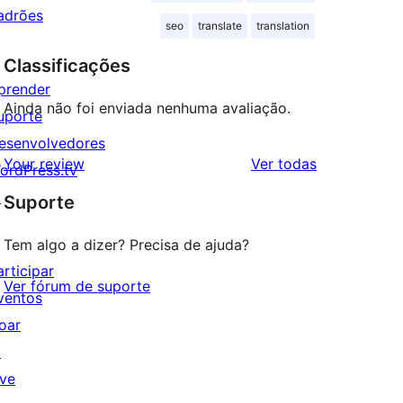
adrões
seo
translate
translation
Classificações
prender
Ainda não foi enviada nenhuma avaliação.
uporte
esenvolvedores
avaliações
Your review
Ver todas
ordPress.tv
↗
Suporte
Tem algo a dizer? Precisa de ajuda?
articipar
Ver fórum de suporte
ventos
oar
↗
ive