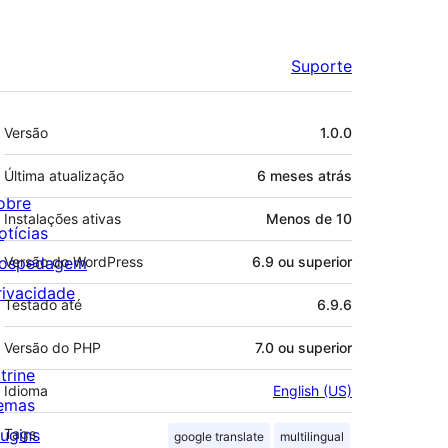
Suporte
Meta
Versão
1.0.0
Última atualização
6 meses
atrás
obre
Instalações ativas
Menos de 10
otícias
ospedagem
Versão do WordPress
6.9 ou superior
rivacidade
Testado até
6.9.6
Versão do PHP
7.0 ou superior
trine
Idioma
English (US)
emas
lugins
Tags
google translate
multilingual