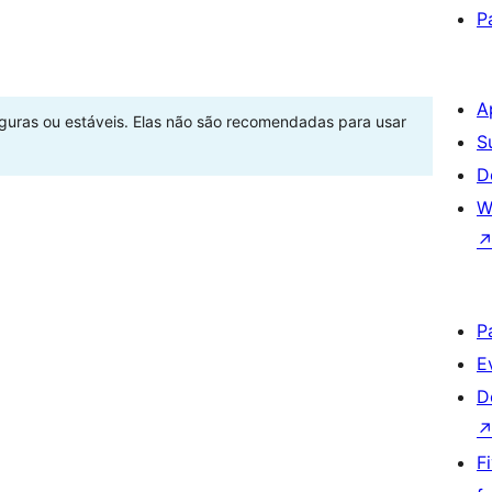
P
A
eguras ou estáveis. Elas não são recomendadas para usar
S
D
W
P
E
D
F