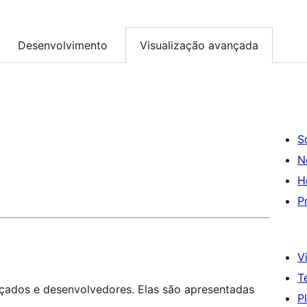
Desenvolvimento
Visualização avançada
S
N
H
P
Vi
T
nçados e desenvolvedores. Elas são apresentadas
P