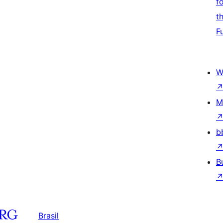
f
t
F
W
M
b
B
Brasil