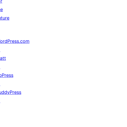
or
he
uture
ordPress.com
↗
att
↗
bPress
↗
uddyPress
↗