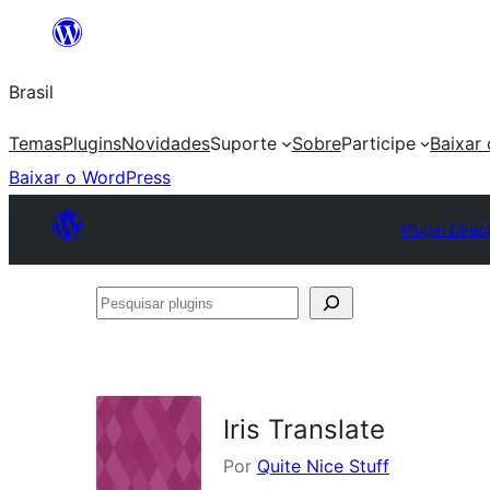
Pular
para
Brasil
o
conteúdo
Temas
Plugins
Novidades
Suporte
Sobre
Participe
Baixar
Baixar o WordPress
Plugin Direc
Pesquisar
plugins
Iris Translate
Por
Quite Nice Stuff