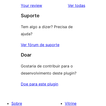
avaliação
2
avaliações
Your review
Ver todas
com
estrela
Suporte
1
estrela
Tem algo a dizer? Precisa de
ajuda?
Ver fórum de suporte
Doar
Gostaria de contribuir para o
desenvolvimento deste plugin?
Doe para este plugin
Sobre
Vitrine