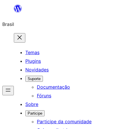
Pular
para
Brasil
o
conteúdo
Temas
Plugins
Novidades
Suporte
Documentação
Fóruns
Sobre
Participe
Participe da comunidade