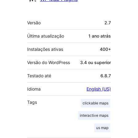
Meta
Versão
2.7
Última atualização
1 ano
atrás
Instalações ativas
400+
Versão do WordPress
3.4 ou superior
Testado até
6.8.7
Idioma
English (US)
Tags
clickable maps
interactive maps
us map