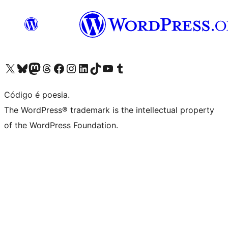
Acessar nossa conta do X (antigo Twitter)
Acessar nossa conta do Bluesky
Acessar nossa conta do Mastodon
Acessar nossa conta do Threads
Acessar nossa página do Facebook
Acessar nossa conta do Instagram
Acessar nossa conta do LinkedIn
Acessar nossa conta do TikTok
Acessar nosso canal do YouTube
Acessar nossa conta no Tumblr
Código é poesia.
The WordPress® trademark is the intellectual property
of the WordPress Foundation.