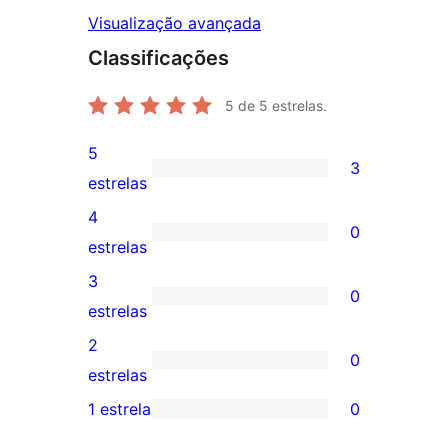
Visualização avançada
Classificações
5
de 5 estrelas.
5
3
3
estrelas
avaliações
4
0
com
0
estrelas
5
avaliação
3
0
estrelas
com
0
estrelas
4
avaliação
2
0
estrela
com
0
estrelas
3
avaliação
1 estrela
0
0
estrela
com