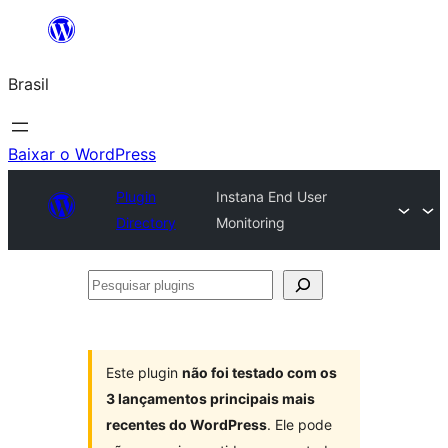
Pular
para
Brasil
o
conteúdo
Baixar o WordPress
Plugin
Instana End User
Directory
Monitoring
Pesquisar
plugins
Este plugin
não foi testado com os
3 lançamentos principais mais
recentes do WordPress
. Ele pode