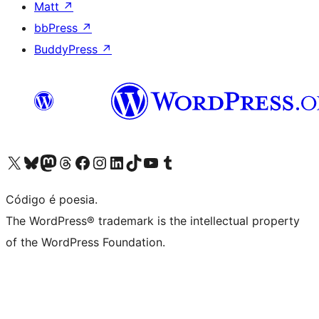
Matt
↗
bbPress
↗
BuddyPress
↗
Acessar nossa conta do X (antigo Twitter)
Acessar nossa conta do Bluesky
Acessar nossa conta do Mastodon
Acessar nossa conta do Threads
Acessar nossa página do Facebook
Acessar nossa conta do Instagram
Acessar nossa conta do LinkedIn
Acessar nossa conta do TikTok
Acessar nosso canal do YouTube
Acessar nossa conta no Tumblr
Código é poesia.
The WordPress® trademark is the intellectual property
of the WordPress Foundation.