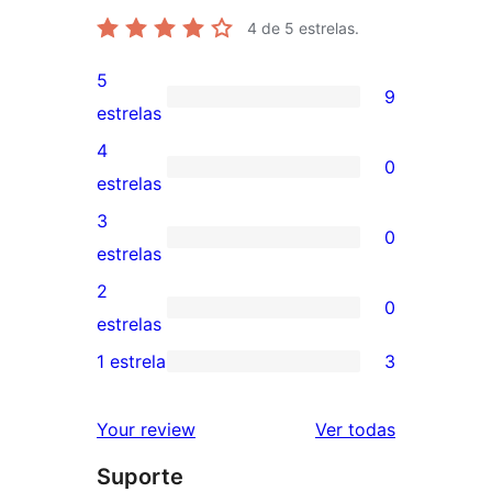
4
de 5 estrelas.
5
9
9
estrelas
avaliações
4
0
com
0
estrelas
5
avaliação
3
0
estrelas
com
0
estrelas
4
avaliação
2
0
estrela
com
0
estrelas
3
avaliação
1 estrela
3
3
estrela
com
avaliações
2
avaliações
Your review
Ver todas
com
estrela
Suporte
1