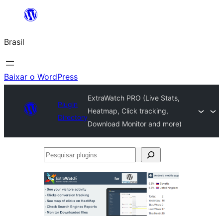
Pular
para
Brasil
o
conteúdo
Baixar o WordPress
ExtraWatch PRO (Live Stats,
Plugin
Heatmap, Click tracking,
Directory
Download Monitor and more)
Pesquisar
plugins