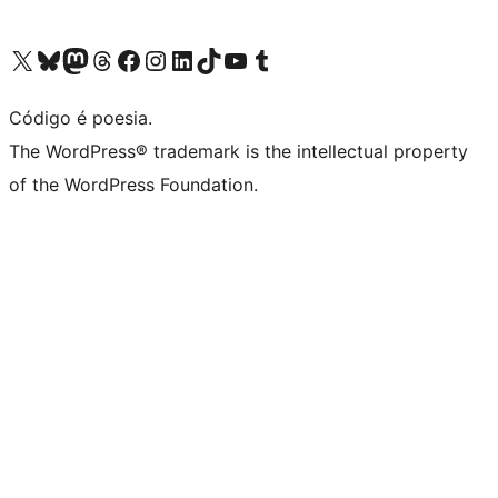
Acessar nossa conta do X (antigo Twitter)
Acessar nossa conta do Bluesky
Acessar nossa conta do Mastodon
Acessar nossa conta do Threads
Acessar nossa página do Facebook
Acessar nossa conta do Instagram
Acessar nossa conta do LinkedIn
Acessar nossa conta do TikTok
Acessar nosso canal do YouTube
Acessar nossa conta no Tumblr
Código é poesia.
The WordPress® trademark is the intellectual property
of the WordPress Foundation.