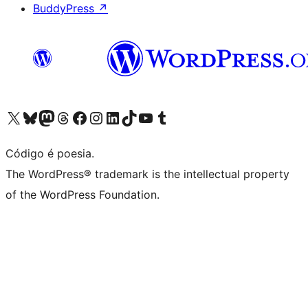
BuddyPress
↗
Acessar nossa conta do X (antigo Twitter)
Acessar nossa conta do Bluesky
Acessar nossa conta do Mastodon
Acessar nossa conta do Threads
Acessar nossa página do Facebook
Acessar nossa conta do Instagram
Acessar nossa conta do LinkedIn
Acessar nossa conta do TikTok
Acessar nosso canal do YouTube
Acessar nossa conta no Tumblr
Código é poesia.
The WordPress® trademark is the intellectual property
of the WordPress Foundation.