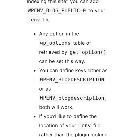
indexing this site”, you can add
to your
WPENV_BLOG_PUBLIC=0
file.
.env
Any option in the
table or
wp_options
retrieved by
get_option()
can be set this way.
You can define keys either as
WPENV_BLOGDESCRIPTION
or as
,
WPENV_blogdescription
both will work.
If you’d like to define the
location of your
file,
.env
rather than the plugin looking