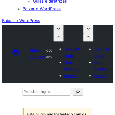
Guias e diretrizes
Baixar o WordPress
Baixar o WordPress
Enviar um
Enviar um
Plugin
dot
plugin
plugin
Directory
env
Meus
Meus
favoritos
favoritos
Acessar
Acessar
Pesquisar
plugins
Este plugin
não foi testado com os