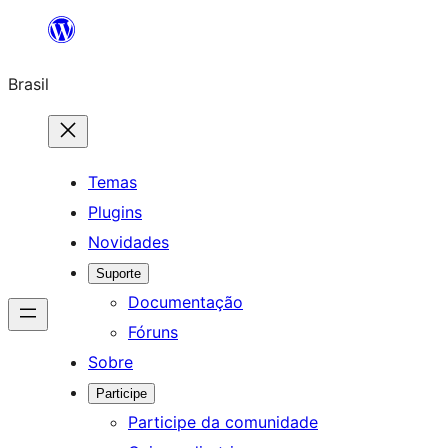
Pular
para
Brasil
o
conteúdo
Temas
Plugins
Novidades
Suporte
Documentação
Fóruns
Sobre
Participe
Participe da comunidade