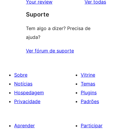
avaliações
Your review
Ver todas
com
estrela
Suporte
1
estrela
Tem algo a dizer? Precisa de
ajuda?
Ver fórum de suporte
Sobre
Vitrine
Notícias
Temas
Hospedagem
Plugins
Privacidade
Padrões
Aprender
Participar