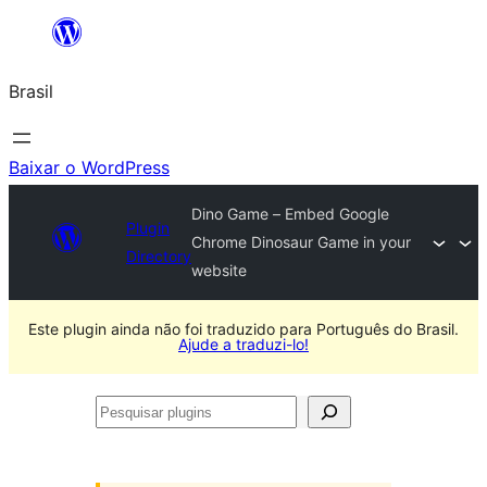
Pular
para
Brasil
o
conteúdo
Baixar o WordPress
Dino Game – Embed Google
Plugin
Chrome Dinosaur Game in your
Directory
website
Este plugin ainda não foi traduzido para Português do Brasil.
Ajude a traduzi-lo!
Pesquisar
plugins