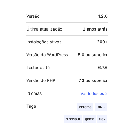
Meta
Versão
1.2.0
Última atualização
2 anos
atrás
Instalações ativas
200+
Versão do WordPress
5.0 ou superior
Testado até
6.7.6
Versão do PHP
7.3 ou superior
Idiomas
Ver todos os 3
Tags
chrome
DINO
dinosaur
game
trex