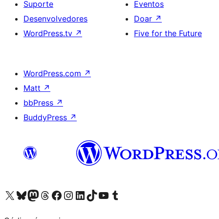
Suporte
Eventos
Desenvolvedores
Doar
↗
WordPress.tv
↗
Five for the Future
WordPress.com
↗
Matt
↗
bbPress
↗
BuddyPress
↗
Acessar nossa conta do X (antigo Twitter)
Acessar nossa conta do Bluesky
Acessar nossa conta do Mastodon
Acessar nossa conta do Threads
Acessar nossa página do Facebook
Acessar nossa conta do Instagram
Acessar nossa conta do LinkedIn
Acessar nossa conta do TikTok
Acessar nosso canal do YouTube
Acessar nossa conta no Tumblr