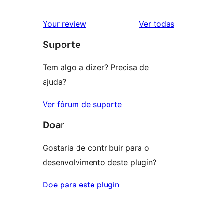
0
estrela
com
avaliação
2
avaliações
Your review
Ver todas
com
estrela
Suporte
1
estrela
Tem algo a dizer? Precisa de
ajuda?
Ver fórum de suporte
Doar
Gostaria de contribuir para o
desenvolvimento deste plugin?
Doe para este plugin