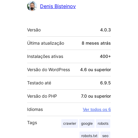
Colaboradores
Denis Bisteinov
Meta
Versão
4.0.3
Última atualização
8 meses
atrás
Instalações ativas
400+
Versão do WordPress
4.6 ou superior
Testado até
6.9.5
Versão do PHP
7.0 ou superior
Idiomas
Ver todos os 6
Tags
crawler
google
robots
robots.txt
seo