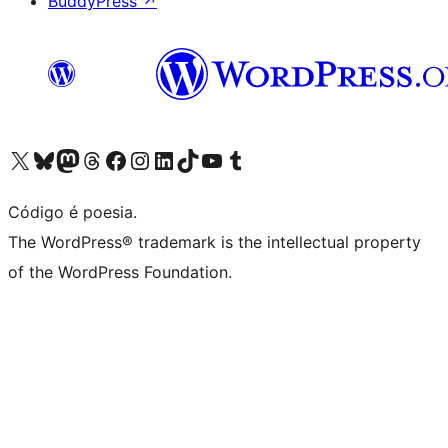
BuddyPress
↗
Acessar nossa conta do X (antigo Twitter)
Acessar nossa conta do Bluesky
Acessar nossa conta do Mastodon
Acessar nossa conta do Threads
Acessar nossa página do Facebook
Acessar nossa conta do Instagram
Acessar nossa conta do LinkedIn
Acessar nossa conta do TikTok
Acessar nosso canal do YouTube
Acessar nossa conta no Tumblr
Código é poesia.
The WordPress® trademark is the intellectual property
of the WordPress Foundation.