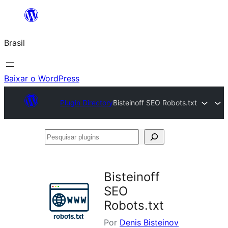
Pular
para
Brasil
o
conteúdo
Baixar o WordPress
Plugin Directory
Bisteinoff SEO Robots.txt
Pesquisar
plugins
Bisteinoff
SEO
Robots.txt
Por
Denis Bisteinov