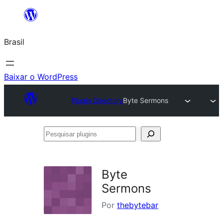
Pular
para
Brasil
o
conteúdo
Baixar o WordPress
Plugin Directory
Byte Sermons
Pesquisar
plugins
Byte
Sermons
Por
thebytebar