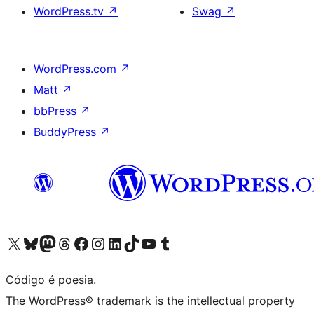
WordPress.tv
↗
Swag
↗
WordPress.com
↗
Matt
↗
bbPress
↗
BuddyPress
↗
Acessar nossa conta do X (antigo Twitter)
Acessar nossa conta do Bluesky
Acessar nossa conta do Mastodon
Acessar nossa conta do Threads
Acessar nossa página do Facebook
Acessar nossa conta do Instagram
Acessar nossa conta do LinkedIn
Acessar nossa conta do TikTok
Acessar nosso canal do YouTube
Acessar nossa conta no Tumblr
Código é poesia.
The WordPress® trademark is the intellectual property