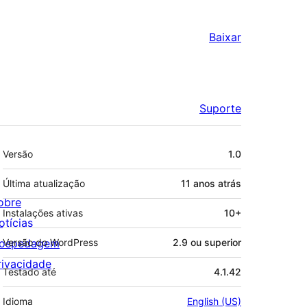
Baixar
Suporte
Meta
Versão
1.0
Última atualização
11 anos
atrás
obre
Instalações ativas
10+
otícias
ospedagem
Versão do WordPress
2.9 ou superior
rivacidade
Testado até
4.1.42
Idioma
English (US)