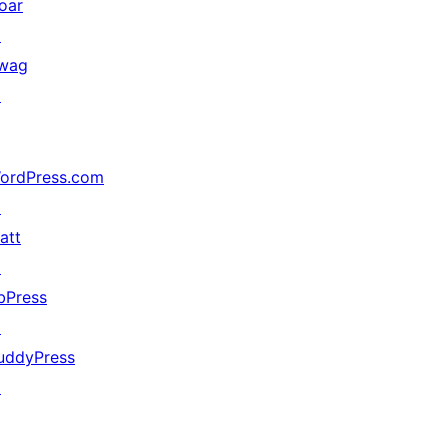
oar
↗
wag
↗
ordPress.com
↗
att
↗
bPress
↗
uddyPress
↗