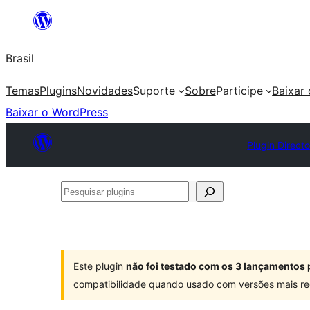
Pular
para
Brasil
o
conteúdo
Temas
Plugins
Novidades
Suporte
Sobre
Participe
Baixar
Baixar o WordPress
Plugin Direct
Pesquisar
plugins
Este plugin
não foi testado com os 3 lançamentos 
compatibilidade quando usado com versões mais re