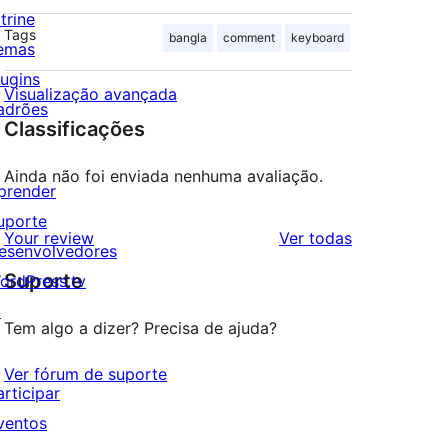
trine
Tags
bangla
comment
keyboard
emas
lugins
Visualização avançada
adrões
Classificações
Ainda não foi enviada nenhuma avaliação.
prender
uporte
avaliações
Your review
Ver todas
esenvolvedores
Suporte
ordPress.tv
↗
Tem algo a dizer? Precisa de ajuda?
Ver fórum de suporte
articipar
ventos