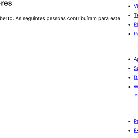
ores
Vi
T
rto. As seguintes pessoas contribuíram para este
P
P
A
S
D
W
P
E