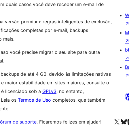
em quais casos você deve receber um e-mail de
W
a versão premium: regras inteligentes de exclusão,
ficações completas por e-mail, backups
M
o mais.
b
aso você precise migrar o seu site para outra
l.
B
a backups de até 4 GB, devido às limitações nativas
e maior estabilidade em sites maiores, consulte o
o é licenciado sob a
GPLv3
; no entanto,
 Leia os
Termos de Uso
completos, que também
ente.
Acessar nossa conta do X 
Acessar no
A
fórum de suporte
. Ficaremos felizes em ajudar!