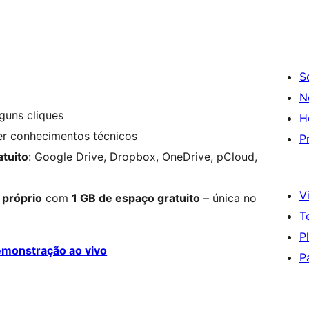
S
N
guns cliques
H
er conhecimentos técnicos
P
tuito
: Google Drive, Dropbox, OneDrive, pCloud,
Vi
 próprio
com
1 GB de espaço gratuito
– única no
T
P
monstração ao vivo
P