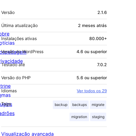
Meta
Versão
2.1.6
Última atualização
2 meses
atrás
obre
Instalações ativas
80.000+
otícias
ospedagem
Versão do WordPress
4.6 ou superior
rivacidade
Testado até
7.0.2
Versão do PHP
5.6 ou superior
trine
Idiomas
Ver todos os 29
emas
lugins
Tags
backup
backups
migrate
adrões
migration
staging
Visualização avançada