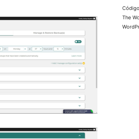
Código
The Wo
WordPr