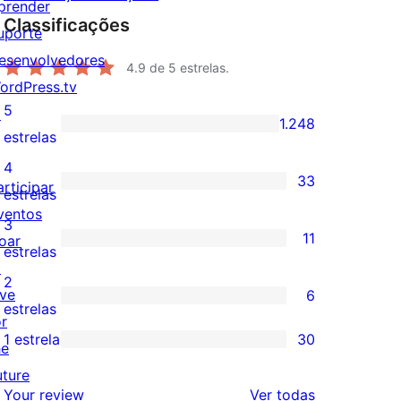
prender
Classificações
uporte
esenvolvedores
4.9
de 5 estrelas.
ordPress.tv
5
↗
1.248
1.248
estrelas
avaliações
4
33
articipar
com
33
estrelas
ventos
5
avaliações
3
11
oar
estrelas
com
11
estrelas
↗
4
avaliações
2
ive
6
estrelas
com
6
estrelas
or
3
avaliações
1 estrela
30
he
30
estrelas
com
uture
avaliações
2
avaliações
Your review
Ver todas