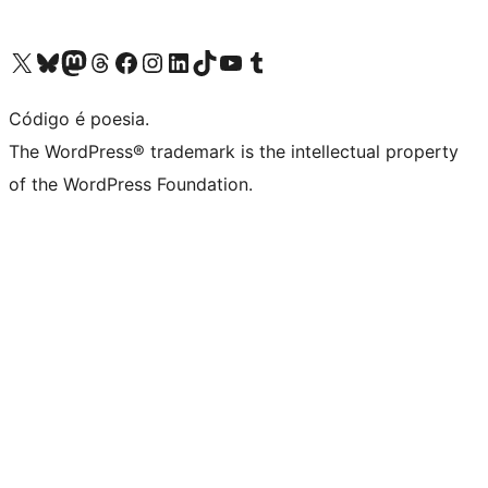
Acessar nossa conta do X (antigo Twitter)
Acessar nossa conta do Bluesky
Acessar nossa conta do Mastodon
Acessar nossa conta do Threads
Acessar nossa página do Facebook
Acessar nossa conta do Instagram
Acessar nossa conta do LinkedIn
Acessar nossa conta do TikTok
Acessar nosso canal do YouTube
Acessar nossa conta no Tumblr
Código é poesia.
The WordPress® trademark is the intellectual property
of the WordPress Foundation.