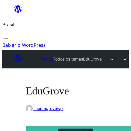
Pular
para
Brasil
o
conteúdo
Baixar o WordPress
Temas
Todos os temas
EduGrove
EduGrove
Themegrovewp