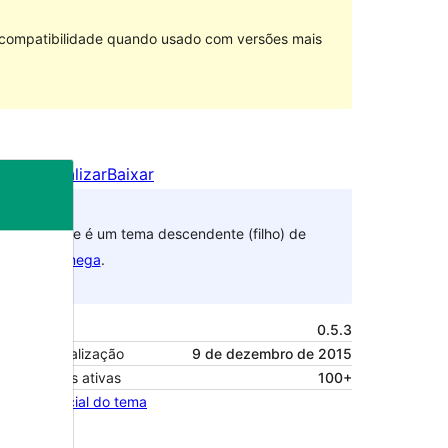
e compatibilidade quando usado com versões mais
Pré-visualizar
Baixar
Este é um tema descendente (filho) de
Omega
.
Versão
0.5.3
Última atualização
9 de dezembro de 2015
Instalações ativas
100+
Página inicial do tema