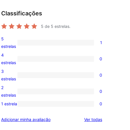
Classificações
5
de 5 estrelas.
5
1
1
estrelas
avaliação
4
0
com
0
estrelas
5
avaliação
3
0
estrela
com
0
estrelas
4
avaliação
2
0
estrela
com
0
estrelas
3
avaliação
1 estrela
0
0
estrela
com
avaliação
2
avaliações
Adicionar minha avaliação
Ver todas
com
estrela
1