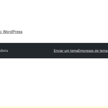
 o WordPress
s
Beta
Enviar um tema
Empresas de temas