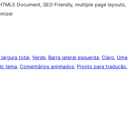
 HTML5 Document, SEO Friendly, multiple page layouts,
omizer
largura total
, 
Verde
, 
Barra lateral esquerda
, 
Claro
, 
Uma
do tema
, 
Comentários aninhados
, 
Pronto para tradução
, 