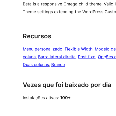
Beta is a responsive Omega child theme, Valid
Theme settings extending the WordPress Cust
Recursos
Menu personalizado
, 
Flexible Width
, 
Modelo de 
coluna
, 
Barra lateral direita
, 
Post fixo
, 
Opções 
Duas colunas
, 
Branco
Vezes que foi baixado por dia
Instalações ativas:
100+