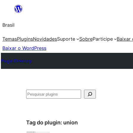
Pular
para
Brasil
o
conteúdo
Temas
Plugins
Novidades
Suporte
Sobre
Participe
Baixar
Baixar o WordPress
Plugin Directory
Pesquisar
Tag do plugin:
union