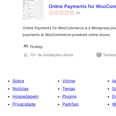
Online Payments for WooCo
total
(0
)
de
classificações
Online Payments for WooCommerce is a Wordpress plug
payments at WooCommerce-powered online stores.
fzuwqy
10+ de instalações ativas
Testad
Sobre
Vitrine
A
Notícias
Temas
S
Hospedagem
Plugins
D
Privacidade
Padrões
W