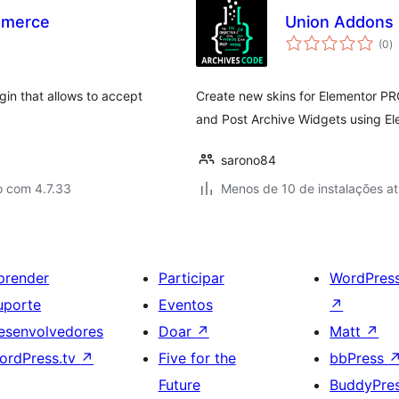
mmerce
Union Addons
to
(0
)
d
cl
in that allows to accept
Create new skins for Elementor PRO
and Post Archive Widgets using El
sarono84
o com 4.7.33
Menos de 10 de instalações at
prender
Participar
WordPres
uporte
Eventos
↗
esenvolvedores
Doar
↗
Matt
↗
ordPress.tv
↗
Five for the
bbPress
Future
BuddyPre