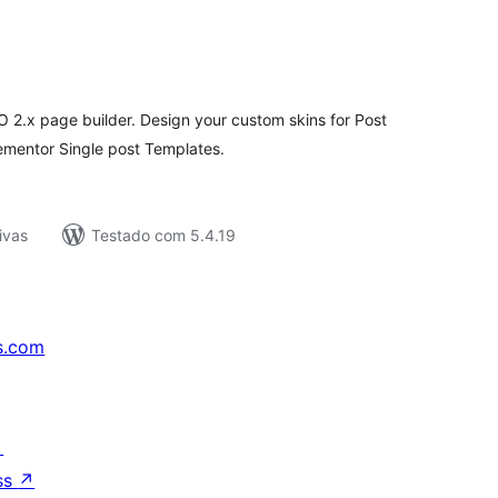
tal
e
assificações
 2.x page builder. Design your custom skins for Post
ementor Single post Templates.
ivas
Testado com 5.4.19
s.com
↗
ss
↗