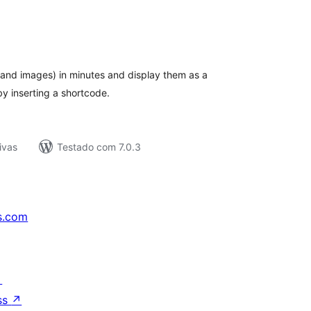
tal
e
assificações
, and images) in minutes and display them as a
by inserting a shortcode.
ivas
Testado com 7.0.3
s.com
↗
ss
↗