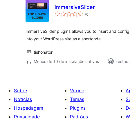
ImmersiveSlider
total
(0
)
de
classificações
ImmersiveSlider plugins allows you to insert and confi
into your WordPress site as a shortcode.
tishonator
Menos de 10 de instalações ativas
Testad
Sobre
Vitrine
A
Notícias
Temas
S
Hospedagem
Plugins
D
Privacidade
Padrões
W