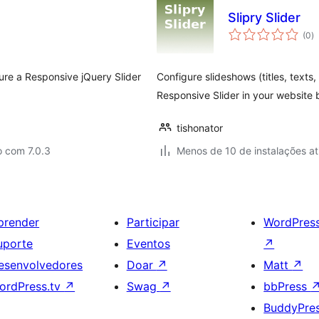
Slipry Slider
to
(0
)
d
cl
gure a Responsive jQuery Slider
Configure slideshows (titles, texts
Responsive Slider in your website 
tishonator
o com 7.0.3
Menos de 10 de instalações at
prender
Participar
WordPres
uporte
Eventos
↗
esenvolvedores
Doar
↗
Matt
↗
ordPress.tv
↗
Swag
↗
bbPress
BuddyPre