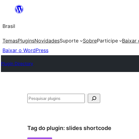
Pular
para
Brasil
o
conteúdo
Temas
Plugins
Novidades
Suporte
Sobre
Participe
Baixar
Baixar o WordPress
Plugin Directory
Pesquisar
Tag do plugin:
slides shortcode