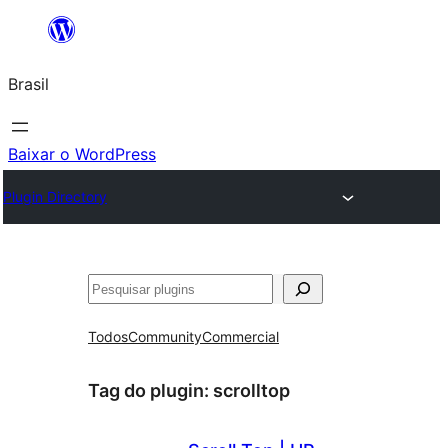
Pular
para
Brasil
o
conteúdo
Baixar o WordPress
Plugin Directory
Pesquisar
Todos
Community
Commercial
Tag do plugin:
scrolltop