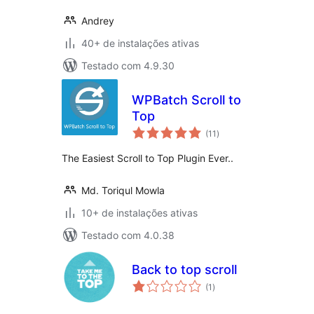
Andrey
40+ de instalações ativas
Testado com 4.9.30
WPBatch Scroll to
Top
total
(11
)
de
classificações
The Easiest Scroll to Top Plugin Ever..
Md. Toriqul Mowla
10+ de instalações ativas
Testado com 4.0.38
Back to top scroll
total
(1
)
de
classificações