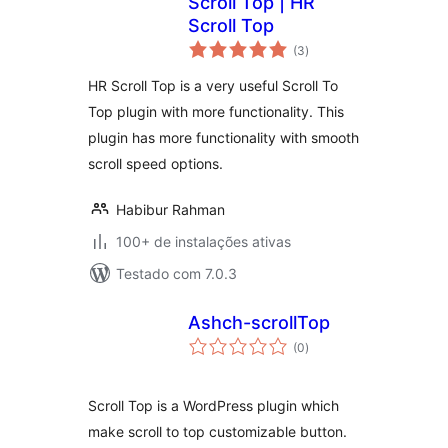
Scroll Top | HR
Scroll Top
total
(3
)
de
classificações
HR Scroll Top is a very useful Scroll To
Top plugin with more functionality. This
plugin has more functionality with smooth
scroll speed options.
Habibur Rahman
100+ de instalações ativas
Testado com 7.0.3
Ashch-scrollTop
total
(0
)
de
classificações
Scroll Top is a WordPress plugin which
make scroll to top customizable button.