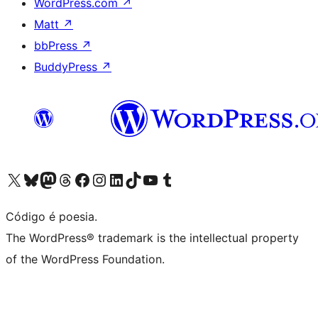
WordPress.com
↗
Matt
↗
bbPress
↗
BuddyPress
↗
Acessar nossa conta do X (antigo Twitter)
Acessar nossa conta do Bluesky
Acessar nossa conta do Mastodon
Acessar nossa conta do Threads
Acessar nossa página do Facebook
Acessar nossa conta do Instagram
Acessar nossa conta do LinkedIn
Acessar nossa conta do TikTok
Acessar nosso canal do YouTube
Acessar nossa conta no Tumblr
Código é poesia.
The WordPress® trademark is the intellectual property
of the WordPress Foundation.