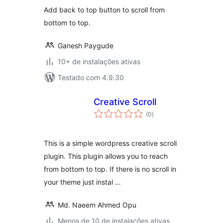
Add back to top button to scroll from
bottom to top.
Ganesh Paygude
10+ de instalações ativas
Testado com 4.9.30
Creative Scroll
total
(0
)
de
classificações
This is a simple wordpress creative scroll
plugin. This plugin allows you to reach
from bottom to top. If there is no scroll in
your theme just instal …
Md. Naeem Ahmed Opu
Menos de 10 de instalações ativas