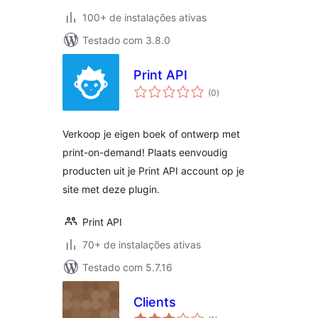
100+ de instalações ativas
Testado com 3.8.0
Print API
total
(0
)
de
classificações
Verkoop je eigen boek of ontwerp met
print-on-demand! Plaats eenvoudig
producten uit je Print API account op je
site met deze plugin.
Print API
70+ de instalações ativas
Testado com 5.7.16
Clients
total