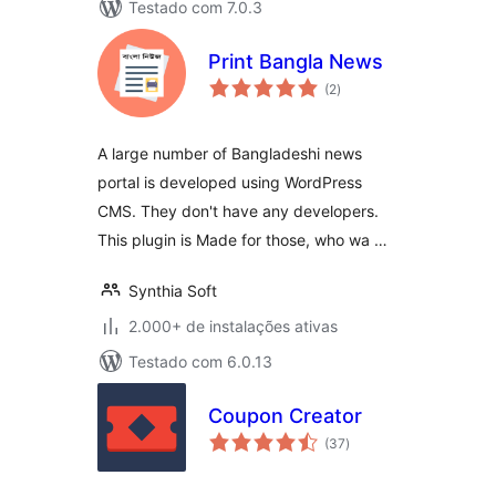
Testado com 7.0.3
Print Bangla News
total
(2
)
de
classificações
A large number of Bangladeshi news
portal is developed using WordPress
CMS. They don't have any developers.
This plugin is Made for those, who wa …
Synthia Soft
2.000+ de instalações ativas
Testado com 6.0.13
Coupon Creator
total
(37
)
de
classificações