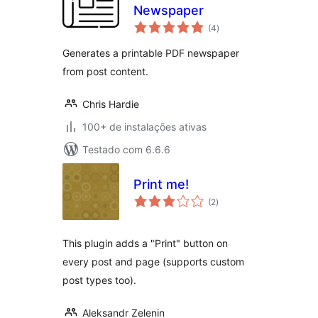
Newspaper
total
(4
)
de
classificações
Generates a printable PDF newspaper
from post content.
Chris Hardie
100+ de instalações ativas
Testado com 6.6.6
Print me!
total
(2
)
de
classificações
This plugin adds a "Print" button on
every post and page (supports custom
post types too).
Aleksandr Zelenin