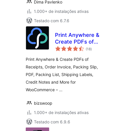
Dima Pavlenko
1.000+ de instalações ativas
Testado com 6.7.6
Print Anywhere &
Create PDFs of
total
Order Receipts,
(18
)
de
classificações
Invoices, Labels &
Print Anywhere & Create PDFs of
More.
Receipts, Order Invoice, Packing Slip,
PDF, Packing List, Shipping Labels,
Credit Notes and More for
WooCommerce – …
bizswoop
1.000+ de instalações ativas
Testado com 6.9.6