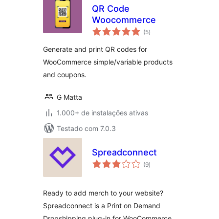
QR Code
Woocommerce
total
(5
)
de
classificações
Generate and print QR codes for
WooCommerce simple/variable products
and coupons.
G Matta
1.000+ de instalações ativas
Testado com 7.0.3
Spreadconnect
total
(9
)
de
classificações
Ready to add merch to your website?
Spreadconnect is a Print on Demand
Dropshipping plug-in for WooCommerce