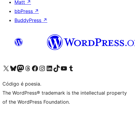
Matt
↗
bbPress
↗
BuddyPress
↗
Acessar nossa conta do X (antigo Twitter)
Acessar nossa conta do Bluesky
Acessar nossa conta do Mastodon
Acessar nossa conta do Threads
Acessar nossa página do Facebook
Acessar nossa conta do Instagram
Acessar nossa conta do LinkedIn
Acessar nossa conta do TikTok
Acessar nosso canal do YouTube
Acessar nossa conta no Tumblr
Código é poesia.
The WordPress® trademark is the intellectual property
of the WordPress Foundation.