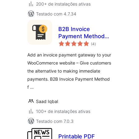
200+ de instalações ativas
Testado com 4.7.34
B2B Invoice
Payment Method
total
for WooCommerce
(4
)
de
classificações
Add an invoice payment gateway to your
WooCommerce website – Give customers
the alternative to making immediate
payments. B2B Invoice Payment Method
f …
Saad Iqbal
100+ de instalações ativas
Testado com 7.0.3
Printable PDF