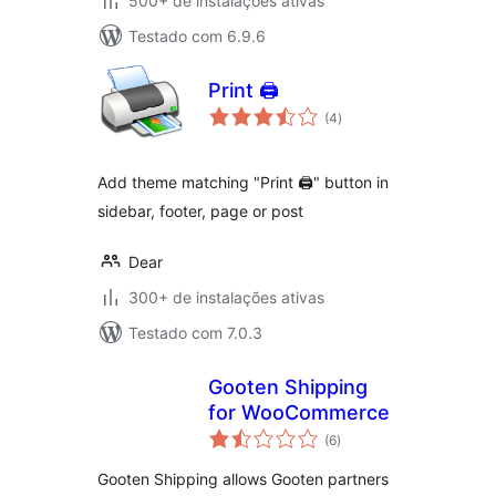
500+ de instalações ativas
Testado com 6.9.6
Print 🖨
total
(4
)
de
classificações
Add theme matching "Print 🖨" button in
sidebar, footer, page or post
Dear
300+ de instalações ativas
Testado com 7.0.3
Gooten Shipping
for WooCommerce
total
(6
)
de
classificações
Gooten Shipping allows Gooten partners