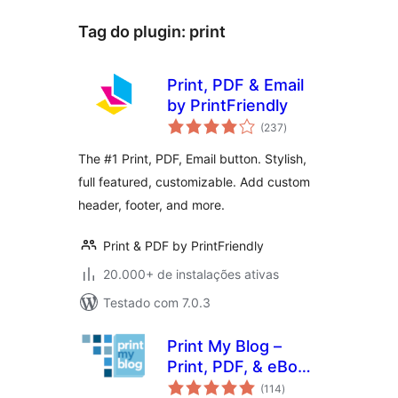
Tag do plugin:
print
Print, PDF & Email
by PrintFriendly
total
(237
)
de
classificações
The #1 Print, PDF, Email button. Stylish,
full featured, customizable. Add custom
header, footer, and more.
Print & PDF by PrintFriendly
20.000+ de instalações ativas
Testado com 7.0.3
Print My Blog –
Print, PDF, & eBook
total
Converter
(114
)
de