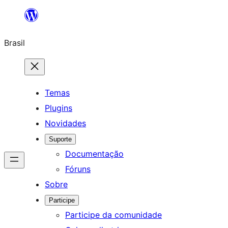
Pular
para
Brasil
o
conteúdo
Temas
Plugins
Novidades
Suporte
Documentação
Fóruns
Sobre
Participe
Participe da comunidade