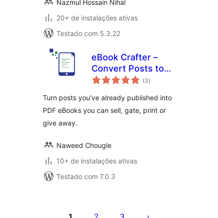
Nazmul Hossain Nihal
20+ de instalações ativas
Testado com 5.3.22
eBook Crafter –
Convert Posts to
total
PDF eBooks, Ready
(3
)
de
classificações
to Print
Turn posts you've already published into
PDF eBooks you can sell, gate, print or
give away.
Naweed Chougle
10+ de instalações ativas
Testado com 7.0.3
Paginação
de
1
2
3