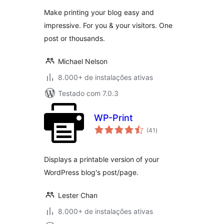
classificações
WordPress Plugin
Make printing your blog easy and
impressive. For you & your visitors. One
post or thousands.
Michael Nelson
8.000+ de instalações ativas
Testado com 7.0.3
WP-Print
total
(41
)
de
classificações
Displays a printable version of your
WordPress blog's post/page.
Lester Chan
8.000+ de instalações ativas