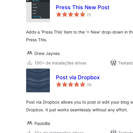
Press This New Post
total
(1
)
de
classificações
Adds a 'Press This' item to the '+ New' drop-down in th
Press This.
Drew Jaynes
100+ de instalações ativas
Testad
Post via Dropbox
total
(5
)
de
classificações
Post via Dropbox allows you to post or edit your blog wi
Dropbox. It just works seamlessly without any effort.
PaoloBe
10+ de instalações ativas
Testad