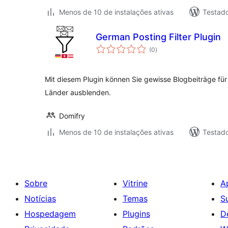
Menos de 10 de instalações ativas
Testad
German Posting Filter Plugin
total
(0
)
de
classificações
Mit diesem Plugin können Sie gewisse Blogbeiträge fü
Länder ausblenden.
Domifry
Menos de 10 de instalações ativas
Testad
Sobre
Vitrine
A
Notícias
Temas
S
Hospedagem
Plugins
D