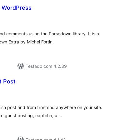
r WordPress
tal
e
assificações
nd comments using the Parsedown library. It is a
wn Extra by Michel Fortin.
Testado com 4.2.39
t Post
tal
e
assificações
blish post and from frontend anywhere on your site.
ike guest posting, captcha, u …
Testado com 4.1.42