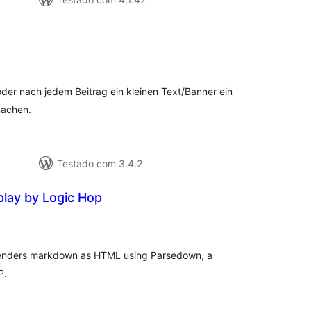
tal
e
assificações
der nach jedem Beitrag ein kleinen Text/Banner ein
machen.
Testado com 3.4.2
lay by Logic Hop
tal
e
assificações
enders markdown as HTML using Parsedown, a
P.