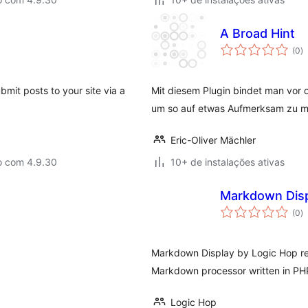
A Broad Hint
to
(0
)
d
cl
bmit posts to your site via a
Mit diesem Plugin bindet man vor o
um so auf etwas Aufmerksam zu 
Eric-Oliver Mächler
o com 4.9.30
10+ de instalações ativas
Markdown Disp
to
(0
)
d
cl
Markdown Display by Logic Hop r
Markdown processor written in PH
Logic Hop