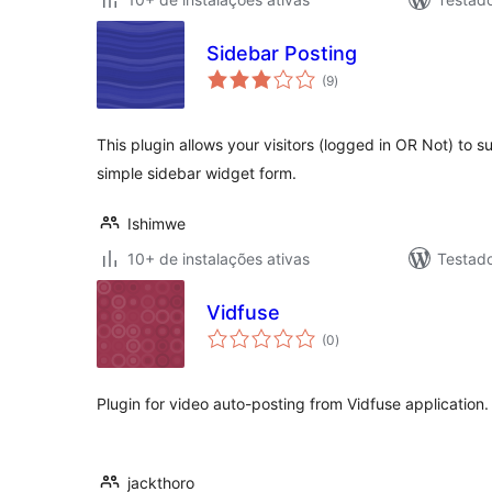
Sidebar Posting
total
(9
)
de
classificações
This plugin allows your visitors (logged in OR Not) to su
simple sidebar widget form.
Ishimwe
10+ de instalações ativas
Testad
Vidfuse
total
(0
)
de
classificações
Plugin for video auto-posting from Vidfuse application.
jackthoro