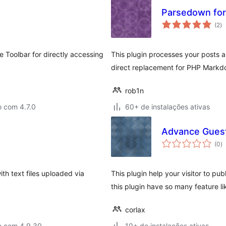
Parsedown fo
to
(2
)
d
cl
e Toolbar for directly accessing
This plugin processes your posts a
direct replacement for PHP Markdo
rob1n
o com 4.7.0
60+ de instalações ativas
Advance Gues
to
(0
)
d
cl
th text files uploaded via
This plugin help your visitor to pu
this plugin have so many feature l
corlax
o com 4.9.30
10+ de instalações ativas