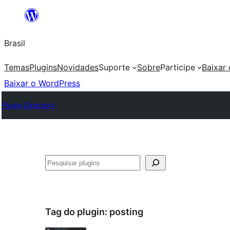
Pular
para
Brasil
o
conteúdo
Temas
Plugins
Novidades
Suporte
Sobre
Participe
Baixar
Baixar o WordPress
Plugin Directory
Pesquisar
Tag do plugin:
posting