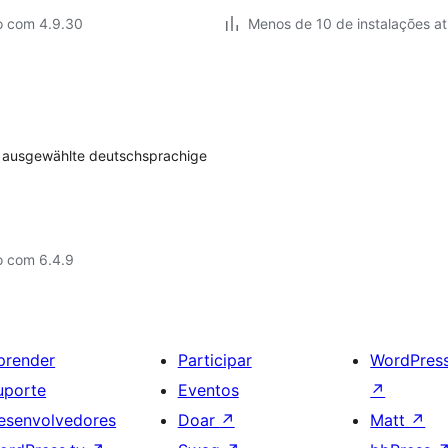
o com 4.9.30
Menos de 10 de instalações at
r ausgewählte deutschsprachige
o com 6.4.9
prender
Participar
WordPres
uporte
Eventos
↗
esenvolvedores
Doar
↗
Matt
↗