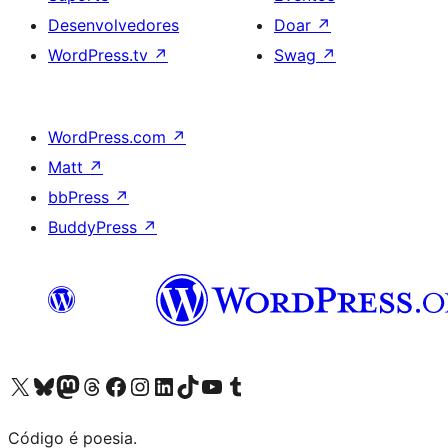
Desenvolvedores
Doar
↗
WordPress.tv
↗
Swag
↗
WordPress.com
↗
Matt
↗
bbPress
↗
BuddyPress
↗
Acessar nossa conta do X (antigo Twitter)
Acessar nossa conta do Bluesky
Acessar nossa conta do Mastodon
Acessar nossa conta do Threads
Acessar nossa página do Facebook
Acessar nossa conta do Instagram
Acessar nossa conta do LinkedIn
Acessar nossa conta do TikTok
Acessar nosso canal do YouTube
Acessar nossa conta no Tumblr
Código é poesia.