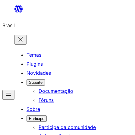
Pular
para
Brasil
o
conteúdo
Temas
Plugins
Novidades
Suporte
Documentação
Fóruns
Sobre
Participe
Participe da comunidade