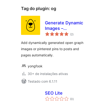
Tag do plugin:
og
Generate Dynamic
Images –
total
Bannerbear
(2
)
de
classificações
Add dynamically generated open graph
images or pinterest pins to posts and
pages automatically.
yongfook
30+ de instalações ativas
Testado com 6.1.11
SEO Lite
total
(0
)
de
classificações