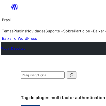
Pular
para
Brasil
o
conteúdo
Temas
Plugins
Novidades
Suporte
Sobre
Participe
Baixar
Baixar o WordPress
Plugin Directory
Pesquisar
Tag do plugin:
multi factor authentication