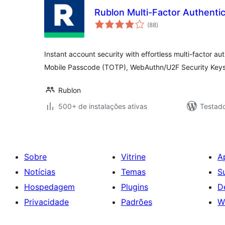
Rublon Multi-Factor Authenti
total
(88
)
de
classificações
Instant account security with effortless multi-factor au
Mobile Passcode (TOTP), WebAuthn/U2F Security Keys
Rublon
500+ de instalações ativas
Testad
Sobre
Vitrine
A
Notícias
Temas
S
Hospedagem
Plugins
D
Privacidade
Padrões
W