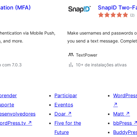
cation (MFA)
SnapID Two-Fa
to
(2
)
d
cl
thentication via Mobile Push,
Make usernames and passwords obs
, and more.
you send a text message. Complete
TextPower
o com 7.0.3
10+ de instalações ativas
prender
Participar
WordPres
uporte
Eventos
↗
esenvolvedores
Doar
↗
Matt
↗
ordPress.tv
↗
Five for the
bbPress
Future
BuddyPre