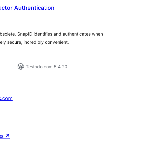
ctor Authentication
tal
e
assificações
olete. SnapID identifies and authenticates when
ly secure, incredibly convenient.
Testado com 5.4.20
s.com
↗
ss
↗