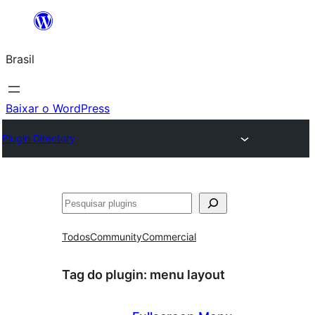
Pular
para
Brasil
o
conteúdo
Baixar o WordPress
Plugin Directory
Pesquisar
Todos
Community
Commercial
Tag do plugin:
menu layout