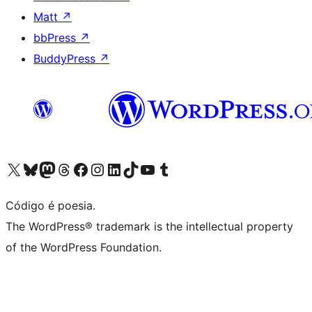
Matt
↗
bbPress
↗
BuddyPress
↗
Acessar nossa conta do X (antigo Twitter)
Acessar nossa conta do Bluesky
Acessar nossa conta do Mastodon
Acessar nossa conta do Threads
Acessar nossa página do Facebook
Acessar nossa conta do Instagram
Acessar nossa conta do LinkedIn
Acessar nossa conta do TikTok
Acessar nosso canal do YouTube
Acessar nossa conta no Tumblr
Código é poesia.
The WordPress® trademark is the intellectual property
of the WordPress Foundation.