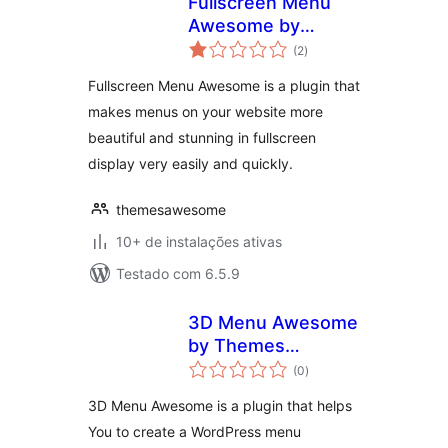
Fullscreen Menu
Awesome by
total
Themes Awesome
(2
)
de
classificações
Fullscreen Menu Awesome is a plugin that
makes menus on your website more
beautiful and stunning in fullscreen
display very easily and quickly.
themesawesome
10+ de instalações ativas
Testado com 6.5.9
3D Menu Awesome
by Themes
total
Awesome
(0
)
de
classificações
3D Menu Awesome is a plugin that helps
You to create a WordPress menu