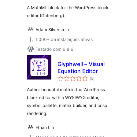
A MathML block for the WordPress block
editor (Gutenberg).
Adam Silverstein
1.000+ de instalações ativas
Testado com 6.8.6
Glyphwell – Visual
Equation Editor
total
(0
)
de
classificações
Author beautiful math in the WordPress
block editor with a WYSIWYG editor,
symbol palette, matrix builder, and crisp
rendering.
Ethan Lin