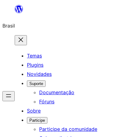
Pular
para
Brasil
o
conteúdo
Temas
Plugins
Novidades
Suporte
Documentação
Fóruns
Sobre
Participe
Participe da comunidade