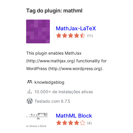
Tag do plugin:
mathml
MathJax-LaTeX
total
(11
)
de
classificações
This plugin enables MathJax
(http://www.mathjax.org) functionality for
WordPress (http://www.wordpress.org).
knowledgeblog
10.000+ de instalações ativas
Testado com 6.7.5
MathML Block
total
(4
)
de
classificações