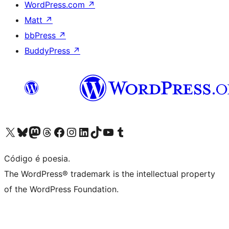
WordPress.com
↗
Matt
↗
bbPress
↗
BuddyPress
↗
Acessar nossa conta do X (antigo Twitter)
Acessar nossa conta do Bluesky
Acessar nossa conta do Mastodon
Acessar nossa conta do Threads
Acessar nossa página do Facebook
Acessar nossa conta do Instagram
Acessar nossa conta do LinkedIn
Acessar nossa conta do TikTok
Acessar nosso canal do YouTube
Acessar nossa conta no Tumblr
Código é poesia.
The WordPress® trademark is the intellectual property
of the WordPress Foundation.