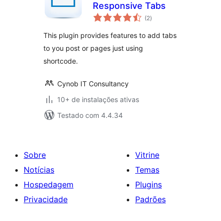
Responsive Tabs
total
(2
)
de
classificações
This plugin provides features to add tabs
to you post or pages just using
shortcode.
Cynob IT Consultancy
10+ de instalações ativas
Testado com 4.4.34
Sobre
Vitrine
Notícias
Temas
Hospedagem
Plugins
Privacidade
Padrões