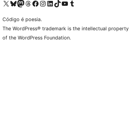
Acessar nossa conta do X (antigo Twitter)
Acessar nossa conta do Bluesky
Acessar nossa conta do Mastodon
Acessar nossa conta do Threads
Acessar nossa página do Facebook
Acessar nossa conta do Instagram
Acessar nossa conta do LinkedIn
Acessar nossa conta do TikTok
Acessar nosso canal do YouTube
Acessar nossa conta no Tumblr
Código é poesia.
The WordPress® trademark is the intellectual property
of the WordPress Foundation.