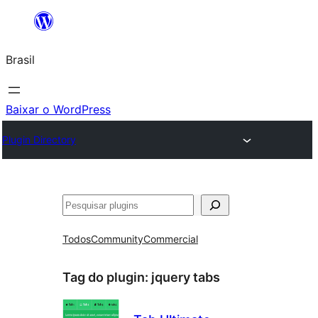
Pular
para
Brasil
o
conteúdo
Baixar o WordPress
Plugin Directory
Pesquisar
Todos
Community
Commercial
Tag do plugin:
jquery tabs