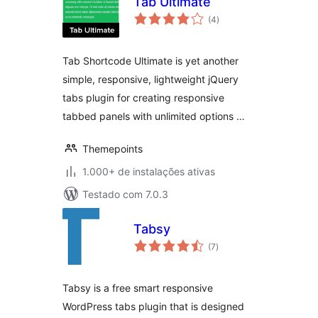
Tab Ultimate
total
(4
)
de
classificações
Tab Shortcode Ultimate is yet another
simple, responsive, lightweight jQuery
tabs plugin for creating responsive
tabbed panels with unlimited options …
Themepoints
1.000+ de instalações ativas
Testado com 7.0.3
Tabsy
total
(7
)
de
classificações
Tabsy is a free smart responsive
WordPress tabs plugin that is designed