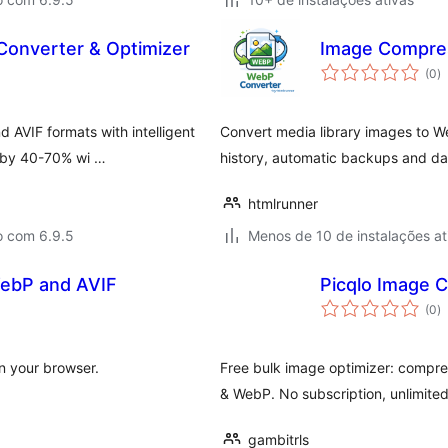
Converter & Optimizer
Image Compre
to
(0
)
d
cl
 AVIF formats with intelligent
Convert media library images to W
d by 40-70% wi …
history, automatic backups and dai
htmlrunner
o com 6.9.5
Menos de 10 de instalações at
WebP and AVIF
Picqlo Image 
to
(0
)
d
cl
n your browser.
Free bulk image optimizer: compre
& WebP. No subscription, unlimited
gambitrls