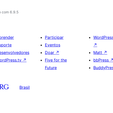
o com 6.9.5
prender
Participar
WordPres
uporte
Eventos
↗
esenvolvedores
Doar
↗
Matt
↗
ordPress.tv
↗
Five for the
bbPress
Future
BuddyPre
Brasil