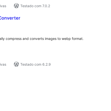
ivas
Testado com 7.0.2
Converter
tal
e
assificações
ally compress and converts images to webp format.
ivas
Testado com 6.2.9