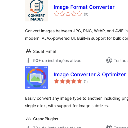
Image Format Converter
total
(0
)
de
classificações
Convert images between JPG, PNG, WebP, and AVIF in
modern, AJAX-powered UI. Built-in support for bulk co
Sadat Himel
90+ de instalações ativas
Testad
Image Converter & Optimizer
total
(1
)
de
classificações
Easily convert any image type to another, including png,
single click, with support for image subsizes.
GrandPlugins
70+ de instalações ativas
Testad