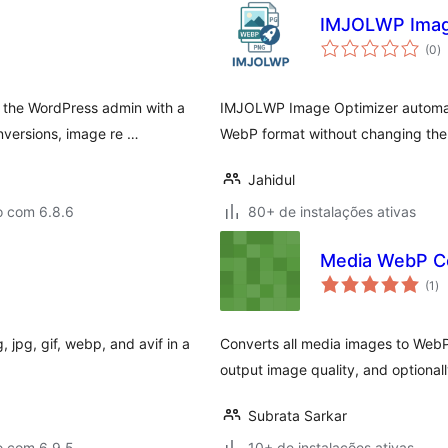
IMJOLWP Imag
to
(0
)
d
cl
 the WordPress admin with a
IMJOLWP Image Optimizer automati
nversions, image re …
WebP format without changing the
Jahidul
o com 6.8.6
80+ de instalações ativas
Media WebP C
to
(1
)
de
cl
 jpg, gif, webp, and avif in a
Converts all media images to WebP 
output image quality, and optiona
Subrata Sarkar
o com 6.9.5
10+ de instalações ativas