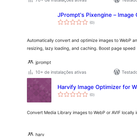
JPrompt's Pixengine – Image 
total
(0
)
de
classificações
Automatically convert and optimize images to WebP and
resizing, lazy loading, and caching. Boost page spee
jprompt
10+ de instalações ativas
Testad
Harvify Image Optimizer for 
total
(0
)
de
classificações
Convert Media Library images to WebP or AVIF locally i
harv