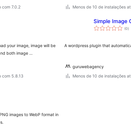
 com 7.0.2
Menos de 10 de instalações at
Simple Image 
to
(0
)
d
cl
ad your image, image will be
A wordpress plugin that automatic
, and both image …
guruwebagency
o com 5.8.13
Menos de 10 de instalações at
 PNG images to WebP format in
s.