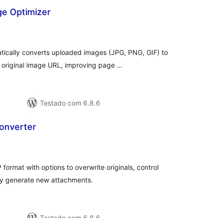
e Optimizer
tal
e
assificações
cally converts uploaded images (JPG, PNG, GIF) to
 original image URL, improving page …
Testado com 6.8.6
onverter
tal
assificações
format with options to overwrite originals, control
lly generate new attachments.
Testado com 6.8.6