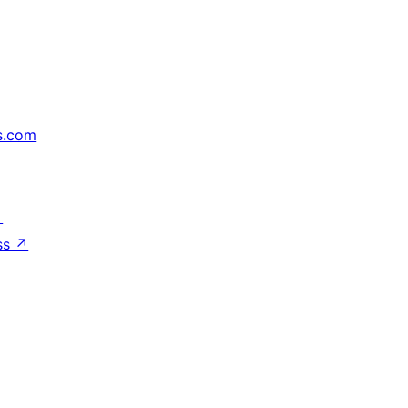
s.com
↗
ss
↗