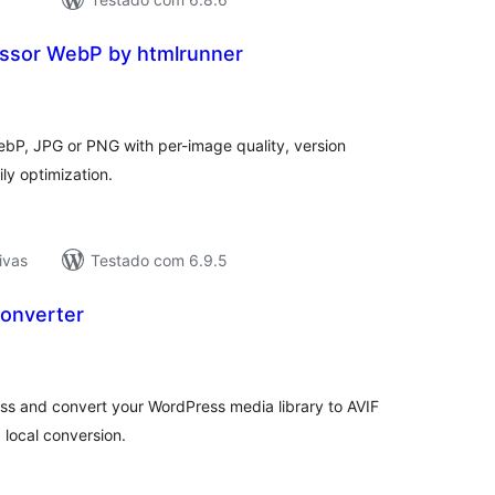
ssor WebP by htmlrunner
tal
e
assificações
ebP, JPG or PNG with per-image quality, version
ly optimization.
ivas
Testado com 6.9.5
Converter
tal
e
assificações
ss and convert your WordPress media library to AVIF
 local conversion.