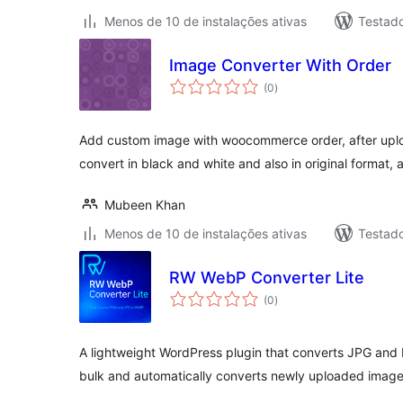
Menos de 10 de instalações ativas
Testado
Image Converter With Order
total
(0
)
de
classificações
Add custom image with woocommerce order, after uplo
convert in black and white and also in original format
Mubeen Khan
Menos de 10 de instalações ativas
Testad
RW WebP Converter Lite
total
(0
)
de
classificações
A lightweight WordPress plugin that converts JPG and
bulk and automatically converts newly uploaded image