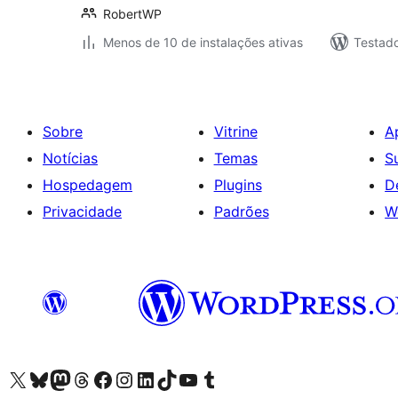
RobertWP
Menos de 10 de instalações ativas
Testad
Sobre
Vitrine
A
Notícias
Temas
S
Hospedagem
Plugins
D
Privacidade
Padrões
W
Acessar nossa conta do X (antigo Twitter)
Acessar nossa conta do Bluesky
Acessar nossa conta do Mastodon
Acessar nossa conta do Threads
Acessar nossa página do Facebook
Acessar nossa conta do Instagram
Acessar nossa conta do LinkedIn
Acessar nossa conta do TikTok
Acessar nosso canal do YouTube
Acessar nossa conta no Tumblr